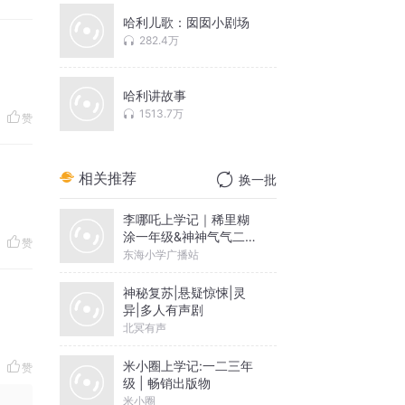
哈利儿歌：囡囡小剧场
282.4万
哈利讲故事
1513.7万
赞
相关推荐
换一批
李哪吒上学记｜稀里糊
涂一年级&神神气气二年
赞
级
东海小学广播站
神秘复苏|悬疑惊悚|灵
异|多人有声剧
北冥有声
米小圈上学记:一二三年
赞
级 | 畅销出版物
米小圈