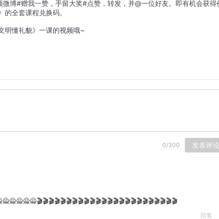
置顶微博
#赠我一赞，手留大奖#
点赞，转发，并@一位好友。即有机会获得
》的全套课程兑换码。
文明懂礼貌》一课的视频哦~
发表评
0
/
300
🙅🙅🙅🙅🎬🎬🎬🎬🎬🎬🎬🎬🎬🎬🎬🎬🎬🎬🎬🎬🎬🎬🎬🎬🎬🎬🎬🎬
回复