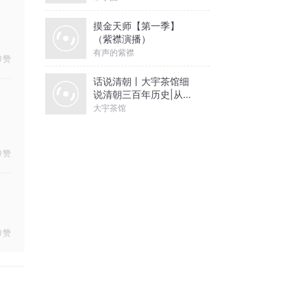
摸金天师【第一季】
（紫襟演播）
有声的紫襟
赞
话说清朝丨大宇茶馆细
说清朝三百年历史|从努
尔哈赤到末代皇帝溥仪|
大宇茶馆
康熙雍正乾隆
赞
赞