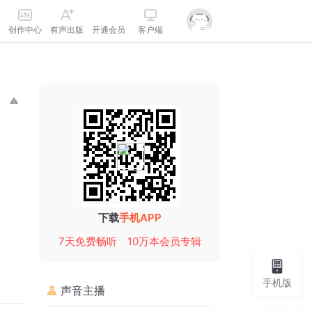
创作中心
有声出版
开通会员
客户端
下载
手机APP
7天免费畅听
10万本会员专辑
手机版
声音主播