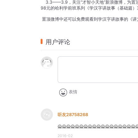
    3.3——3.9，关注“才智小天地”新浪微博，为
98元的哈利学前班系列《学汉字讲故事（基础篇）
 置顶微博中还可以免费观看到学汉字讲故事的《讲
用户评论
表情
听友28758268
🙅🙅🙅🙅🙅🙅🙅🙅🙅🙅🙅🙅🙅🙅🙅🙅🙅🙅🙅🙅
2016-02