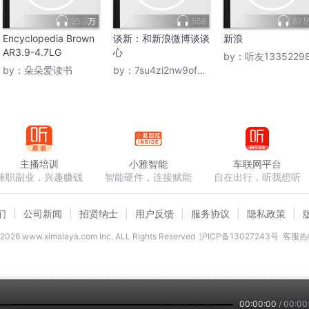
25.3万
558
87.
Encyclopedia Brown
谈新：和新浪微博谈谈
新浪
AR3.9-4.7LG
心
by：
听友1335229
by：
朵朵爱读书
by：
7su4zi2nw9ofzmbog0xl
主播培训
小雅智能
车联网平台
兼职副业，兴趣赚钱
智能硬件，连接赋能
自在出行，听我想听
们
公司新闻
招贤纳士
用户反馈
服务协议
隐私政策
2026
www.ximalaya.com lnc. ALL Rights Reserved
沪ICP备13027243号
客服热线
00:00:00
/
00:00