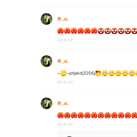
希_aL
2014-03
希_aL
~
~ptjakdj3256j
2014-03
希_aL
2014-03