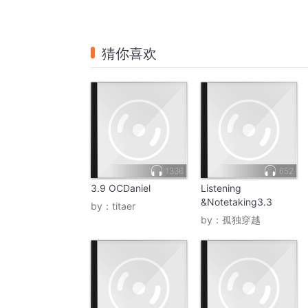
猜你喜欢
1336
652
3.9 OCDaniel
Listening
&Notetaking3.3
by：
titaer
by：
孤独穿越