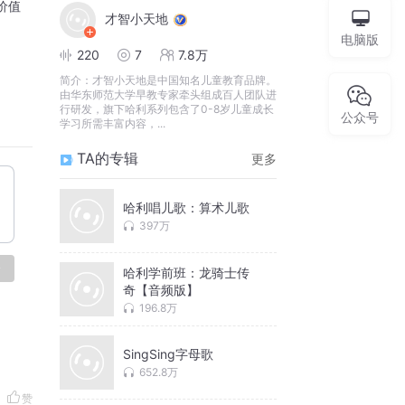
价值
才智小天地
电脑版
220
7
7.8万
简介：
才智小天地是中国知名儿童教育品牌。
由华东师范大学早教专家牵头组成百人团队进
行研发，旗下哈利系列包含了0-8岁儿童成长
公众号
学习所需丰富内容，...
TA的专辑
更多
哈利唱儿歌：算术儿歌
397万
论
哈利学前班：龙骑士传
奇【音频版】
196.8万
SingSing字母歌
652.8万
赞