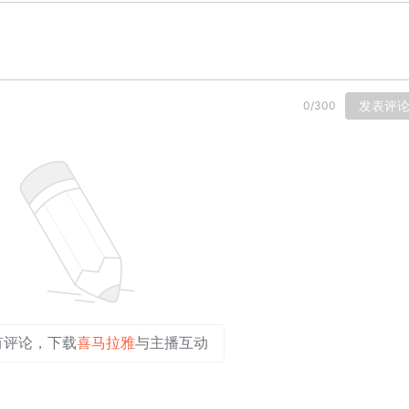
发表评
0
/
300
有评论，下载
喜马拉雅
与主播互动