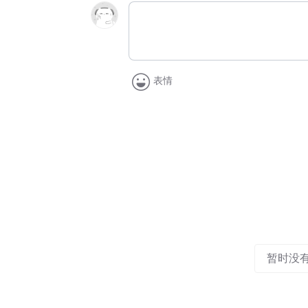
表情
暂时没