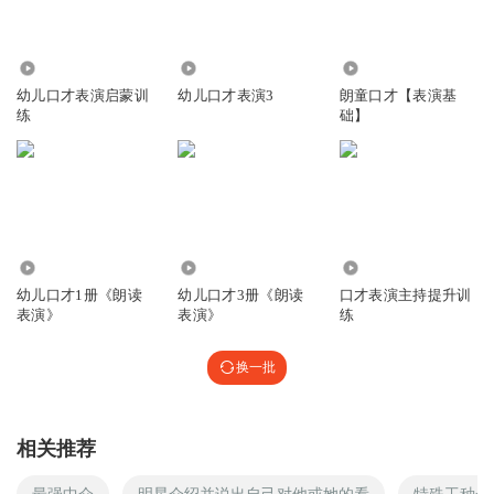
6599
1.23万
4054
幼儿口才表演启蒙训
幼儿口才表演3
朗童口才【表演基
练
础】
7.46万
4.48万
8978
幼儿口才1册《朗读
幼儿口才3册《朗读
口才表演主持提升训
表演》
表演》
练
换一批
相关推荐
最强中介
明星介绍并说出自己对他或她的看
特殊工种介