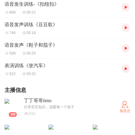
语音发生训练-《扣纽扣》
668
00:21
语音发声训练《豆豆歌》
746
00:18
语音发声《鞋子和茄子》
509
00:25
表演训练《坐汽车》
522
00:32
主播信息
丁丁哥哥timo
分享语言知识，温暖每一个孩子
加关注
8785