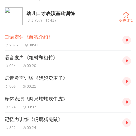
幼儿口才表演基础训练
1.75万
427
免费订阅
口语表达《自我介绍》
2025
00:41
语音发声《粗树和粗竹》
984
00:20
语音发声训练《妈妈卖麦子》
909
00:21
形体表演《两只蛐蛐吹牛皮》
974
00:37
记忆力训练《虎鹿猪兔鼠》
862
00:24