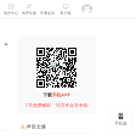
创作中心
有声出版
开通会员
客户端
下载
手机APP
7天免费畅听
10万本会员专辑
手机版
声音主播