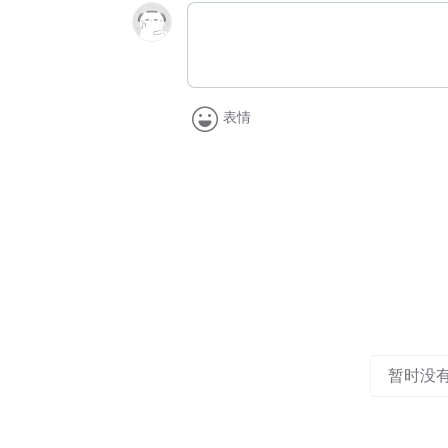
表情
暂时没