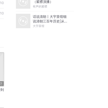
（紫襟演播）
-10
有声的紫襟
-10
话说清朝丨大宇茶馆细
说清朝三百年历史|从努
尔哈赤到末代皇帝溥仪|
大宇茶馆
康熙雍正乾隆
4万
学到