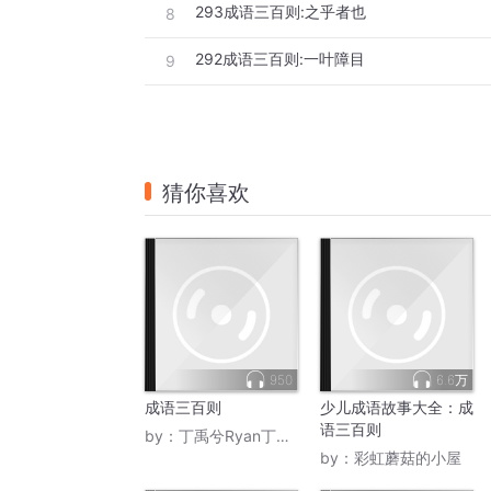
293成语三百则:之乎者也
8
292成语三百则:一叶障目
9
猜你喜欢
950
6.6万
成语三百则
少儿成语故事大全：成
语三百则
by：
丁禹兮Ryan丁舟杰
by：
彩虹蘑菇的小屋