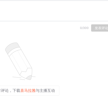
发表评
0
/
300
有评论，下载
喜马拉雅
与主播互动