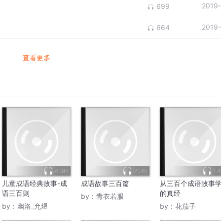
2019
699
2019
664
查看更多
4398
2345
1.
儿童成语经典故事-成
成语故事三百篇
从三百个成语故事
语三百则
的真经
by：
青衣若服
by：
幽洛_允煜
by：
花茄子