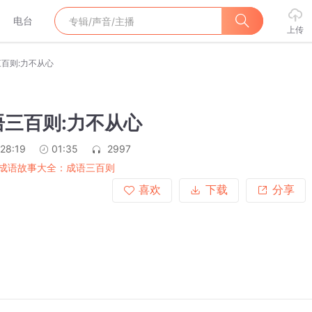
电台
上传
三百则:力不从心
语三百则:力不从心
:28:19
01:35
2997
成语故事大全：成语三百则
喜欢
下载
分享