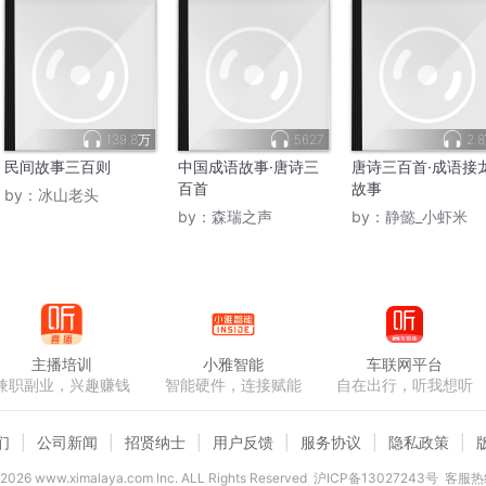
139.8万
5627
2.
民间故事三百则
中国成语故事·唐诗三
唐诗三百首·成语接
百首
故事
by：
冰山老头
by：
森瑞之声
by：
静懿_小虾米
主播培训
小雅智能
车联网平台
兼职副业，兴趣赚钱
智能硬件，连接赋能
自在出行，听我想听
们
公司新闻
招贤纳士
用户反馈
服务协议
隐私政策
2026
www.ximalaya.com lnc. ALL Rights Reserved
沪ICP备13027243号
客服热线