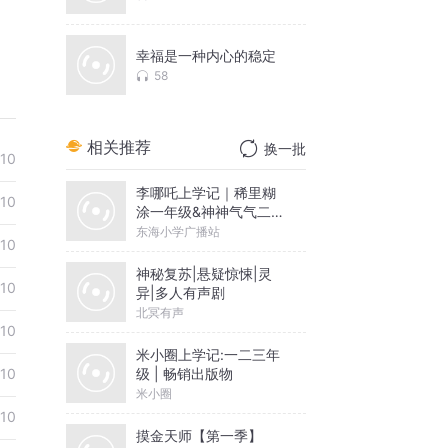
幸福是一种内心的稳定
58
相关推荐
换一批
-10
李哪吒上学记｜稀里糊
-10
涂一年级&神神气气二年
级
东海小学广播站
-10
神秘复苏|悬疑惊悚|灵
-10
异|多人有声剧
北冥有声
-10
米小圈上学记:一二三年
级 | 畅销出版物
-10
米小圈
-10
摸金天师【第一季】