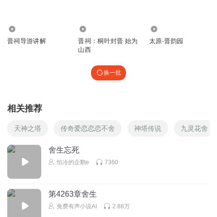
1.68万
1524
163
晋祠导游讲解
晋祠：桐叶封晋 始为
太原-晋韵园
山西
换一批
相关推荐
天神之塔
传奇爱恋恋恋不舍
神塔传说
九灵花舍
舍生忘死
怕冷的企鹅e
7360
第4263章舍生
免费有声小说AI
2.88万