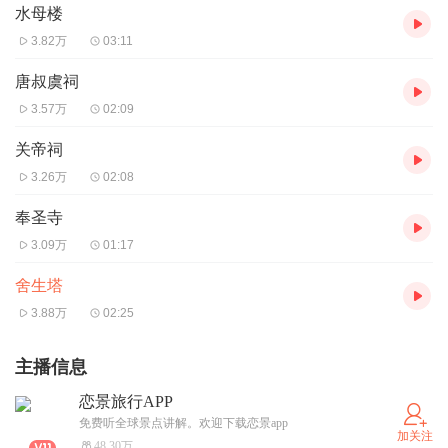
水母楼
3.82万
03:11
唐叔虞祠
3.57万
02:09
关帝祠
3.26万
02:08
奉圣寺
3.09万
01:17
舍生塔
3.88万
02:25
主播信息
恋景旅行APP
免费听全球景点讲解。欢迎下载恋景app
加关注
48.30万