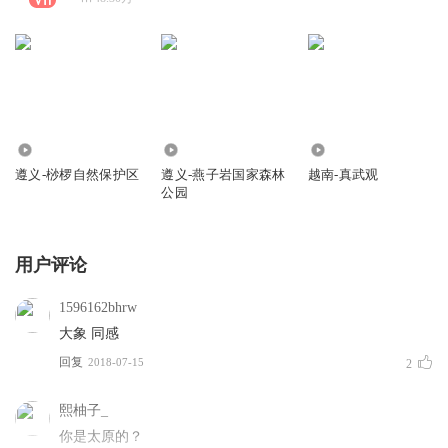
422
195
366
遵义-桫椤自然保护区
遵义-燕子岩国家森林
越南-真武观
公园
用户评论
1596162bhrw
大象 同感
回复
2018-07-15
2
熙柚子_
你是太原的？