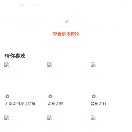
回复
2017-09-06
2
听友57121190
去了很多次晋祠，每次找导游，导游的普通话真心不标准，
我好好学学，下次带朋友去我就是导游
查看更多评论
回复
2017-05-31
1
猜你喜欢
5745
9.93万
5370
太原晋祠深度讲解
晋祠讲解
晋祠讲解