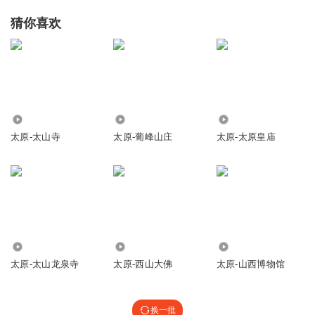
猜你喜欢
1414
509
225
太原-太山寺
太原-葡峰山庄
太原-太原皇庙
2519
790
4.82万
太原-太山龙泉寺
太原-西山大佛
太原-山西博物馆
换一批