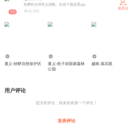
免费听全球景点讲解。欢迎下载恋景app
加关注
48.30万
422
196
366
遵义-桫椤自然保护区
遵义-燕子岩国家森林
越南-真武观
公园
用户评论
还没有评论，快来发表第一个评论！
发表评论