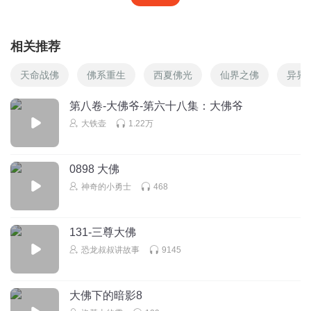
相关推荐
天命战佛
佛系重生
西夏佛光
仙界之佛
异界
第八卷-大佛爷-第六十八集：大佛爷
大铁壶
1.22万
0898 大佛
神奇的小勇士
468
131-三尊大佛
恐龙叔叔讲故事
9145
大佛下的暗影8