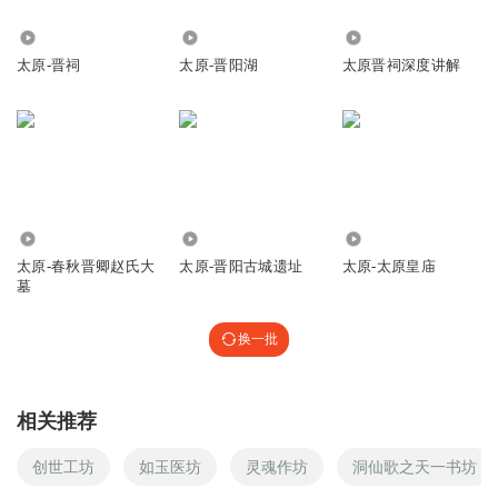
56.93万
898
5654
太原-晋祠
太原-晋阳湖
太原晋祠深度讲解
223
7974
225
太原-春秋晋卿赵氏大
太原-晋阳古城遗址
太原-太原皇庙
墓
换一批
相关推荐
创世工坊
如玉医坊
灵魂作坊
洞仙歌之天一书坊