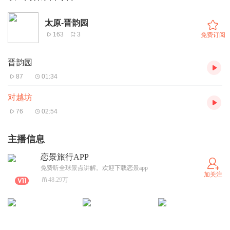
太原-晋韵园
163
3
免费订阅
晋韵园
87
01:34
对越坊
76
02:54
主播信息
恋景旅行APP
免费听全球景点讲解。欢迎下载恋景app
加关注
48.29万