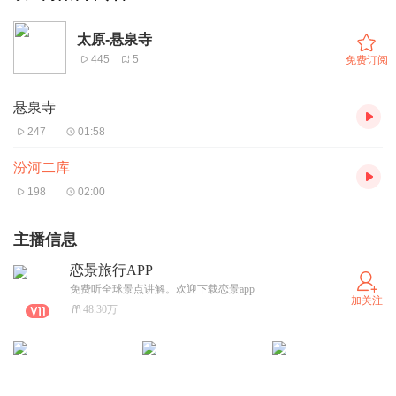
太原-悬泉寺
445
5
免费订阅
悬泉寺
247
01:58
汾河二库
198
02:00
主播信息
恋景旅行APP
免费听全球景点讲解。欢迎下载恋景app
加关注
48.30万