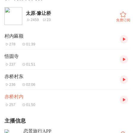
太原-豫让桥
2459
23
免费订阅
村内匾额
278
01:39
悟圆寺
237
01:51
赤桥村东
236
02:06
赤桥村内
257
01:50
主播信息
恋景旅行APP