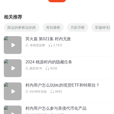
相关推荐
路边的桥桥边的路
再别康桥
月影浮桥
穿越神无彼
冥火篇 第021集 村内无敌
奇喵君故事
3.78万
2024 桃源村内的隐藏任务
酷匠听书
9036
村内用户怎么玩btc的现货ETF和特斯拉？
8分钟区块链
9693
村内用户怎么参与美债代币化产品