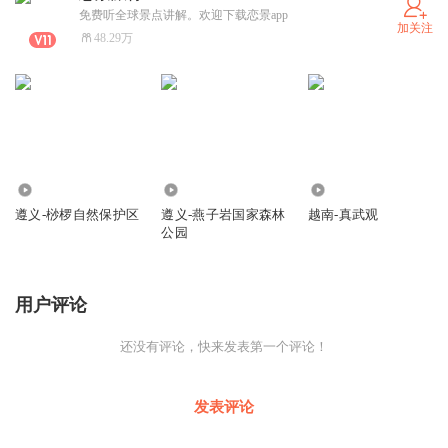
免费听全球景点讲解。欢迎下载恋景app
加关注
48.29万
422
195
366
遵义-桫椤自然保护区
遵义-燕子岩国家森林
越南-真武观
公园
用户评论
还没有评论，快来发表第一个评论！
发表评论