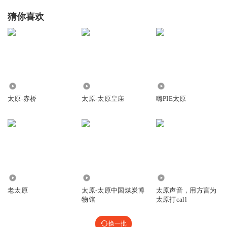
猜你喜欢
1153
225
50.97万
太原-赤桥
太原-太原皇庙
嗨PIE太原
2.80万
6877
1.60万
老太原
太原-太原中国煤炭博
太原声音，用方言为
物馆
太原打call
换一批