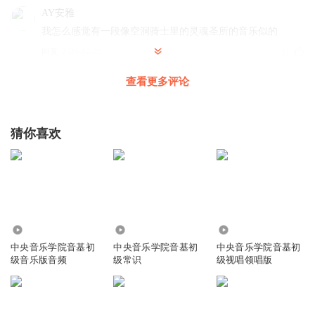
AY安雅
我怎么感觉有一段像空洞骑士里的灵魂圣所的音乐似的
回复
2020-12-22
11
查看更多评论
无敌的桐生战兔
回复 @
AY安雅
:
是吗
gfcfty
猜你喜欢
这些都是我的画了七天
回复
2020-08-14
7
听友306918057
回复 @
gfcfty
:
棒棒棒棒棒棒棒棒棒棒棒棒棒棒棒棒
棒棒棒棒棒棒棒棒棒棒
17.02万
61.36万
61.12万
中央音乐学院音基初
中央音乐学院音基初
中央音乐学院音基初
级音乐版音频
级常识
级视唱领唱版
小小兔熊
都成D大调了。
回复
2020-07-27
6