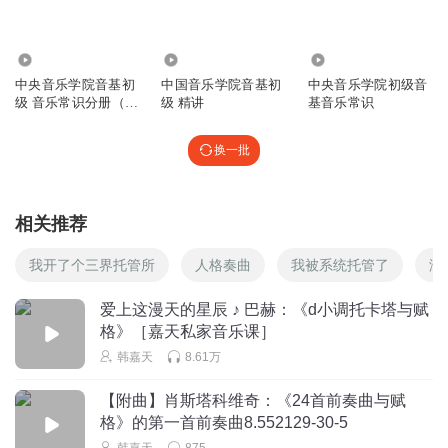
小玉_hwj
回复 @
小小兔熊
:
是吗？
19.92万
1353
14.91万
中央音乐学院音基初
中国音乐学院音基初
中央音乐学院初级音
枫狗的外婆
级 音乐常识分册（上
级 精讲
基音乐常识
Uughjjbfhjbghijhuujbgyjkjutfrdetuiool,,kmngg7jjiiuytyyyuuipljy
册）
yijkjhjiijgtyuhhhjjghkjhgbnk,,,,,kikikmmmmnjijhgggbb
换一批
回复
2020-01-15
6
伊莎123
回复 @
枫狗的外婆
:
名侦探柯南插曲
相关推荐
我开了个三界托管所
人格奏曲
我被系统托管了
海
听友226637148
😀😀😀😀😀😀😀😀😀😀😀😀😀😀😀😀😀😀😀😀😀😀😀😀
爱上这漫天的星辰 ♪ ​巴赫：《d小调托卡塔与赋
😀😀😀😀😀😀😀😀😀😀😀😀😀😀😀😀😀😀😀😀😀😀😀😃
格》［嘉天私家音乐课］​
😀😀😀😀😀😀😀😀😀找不同
韩嘉天
8.61万
回复
2021-07-17
4
【附曲】肖斯塔科维奇：《24首前奏曲与赋
听友306918057
回复 @
听友226637148
:
🇨🇳🇨🇳🇨🇳🇨🇳🇨🇳🇨🇳
格》的第一首前奏曲8.552129-30-5
🇨🇳🇨🇳🇨🇳🇨🇳🇨🇳🇨🇳🇨🇳🇨🇳🇨🇳🗽🚙🚙🚙🇫🇷🇫🇷🇩🇪
韩嘉天
875