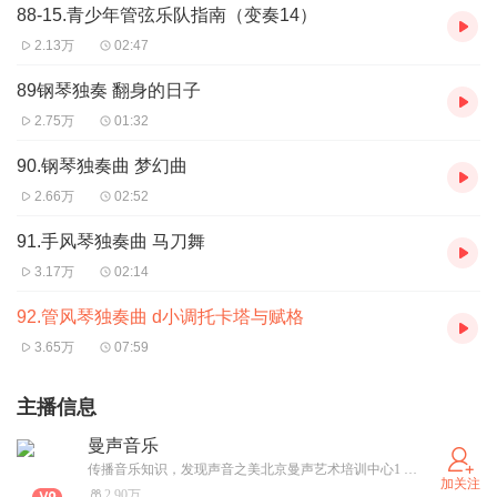
88-15.青少年管弦乐队指南（变奏14）
2.13万
02:47
89钢琴独奏 翻身的日子
2.75万
01:32
90.钢琴独奏曲 梦幻曲
2.66万
02:52
91.手风琴独奏曲 马刀舞
3.17万
02:14
92.管风琴独奏曲 d小调托卡塔与赋格
3.65万
07:59
主播信息
曼声音乐
传播音乐知识，发现声音之美北京曼声艺术培训中心1 5 7 1 1 1 6 9 2 9 8
加关注
2.90万