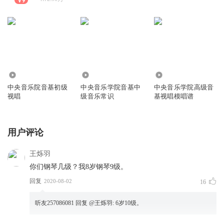
3.70万
399.36万
10.68万
中央音乐院音基初级
中央音乐学院音基中
中央音乐学院高级音
视唱
级音乐常识
基视唱模唱谱
用户评论
王烁羽
你们钢琴几级？我8岁钢琴9级。
回复
2020-08-02
16
听友257086081
回复 @
王烁羽
:
6岁10级。