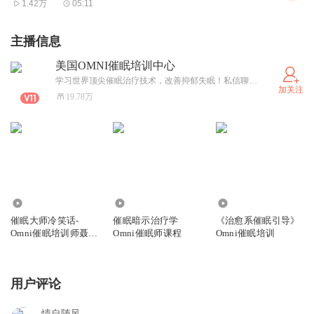
1.42万
05:11
主播信息
美国OMNI催眠培训中心
学习世界顶尖催眠治疗技术，改善抑郁失眠！私信聊一聊！
加关注
19.78万
226.12万
4.28万
427.52万
催眠大师冷笑话-
催眠暗示治疗学
《治愈系催眠引导》
Omni催眠培训师聂飞
Omni催眠师课程
Omni催眠培训
瞎编
用户评论
情自随风