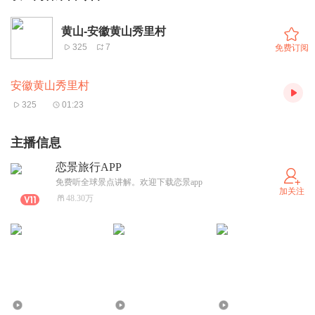
黄山-安徽黄山秀里村
325
7
免费订阅
安徽黄山秀里村
325
01:23
主播信息
恋景旅行APP
免费听全球景点讲解。欢迎下载恋景app
加关注
48.30万
422
195
366