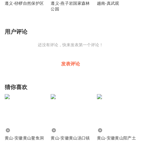
遵义-桫椤自然保护区
遵义-燕子岩国家森林
越南-真武观
公园
用户评论
还没有评论，快来发表第一个评论！
发表评论
猜你喜欢
115
263
576
黄山-安徽黄山鳌鱼洞
黄山-安徽黄山汤口镇
黄山-安徽黄山阳产土