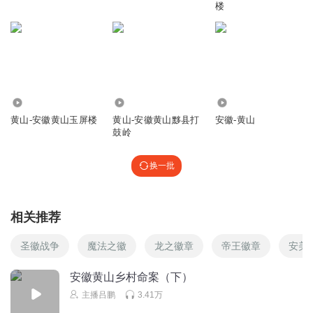
楼
173
642
16.36万
黄山-安徽黄山玉屏楼
黄山-安徽黄山黟县打
安徽-黄山
鼓岭
换一批
相关推荐
圣徽战争
魔法之徽
龙之徽章
帝王徽章
安美
安徽黄山乡村命案（下）
主播吕鹏
3.41万