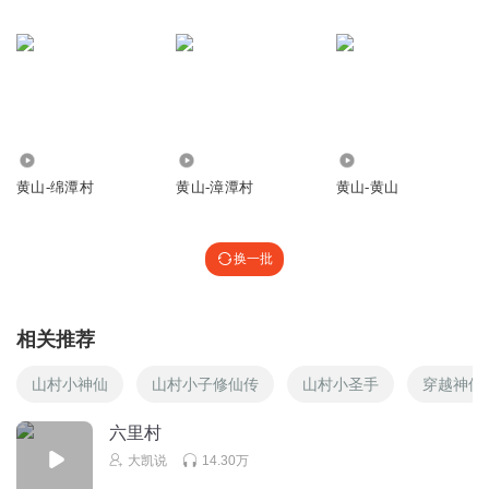
115
333
51.17万
黄山-绵潭村
黄山-漳潭村
黄山-黄山
换一批
相关推荐
山村小神仙
山村小子修仙传
山村小圣手
穿越神仙
六里村
大凯说
14.30万