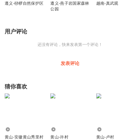
遵义-桫椤自然保护区
遵义-燕子岩国家森林
越南-真武观
公园
用户评论
还没有评论，快来发表第一个评论！
发表评论
猜你喜欢
325
6992
288
黄山-安徽黄山秀里村
黄山-许村
黄山-卢村