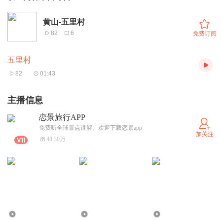
黄山-五里村
82
6
免费订阅
五里村
82
01:43
主播信息
恋景旅行APP
免费听全球景点讲解。欢迎下载恋景app
加关注
48.30万
422
195
366