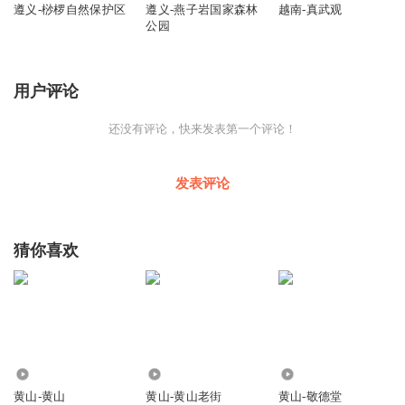
遵义-桫椤自然保护区
遵义-燕子岩国家森林
越南-真武观
公园
用户评论
还没有评论，快来发表第一个评论！
发表评论
猜你喜欢
51.15万
199
59
黄山-黄山
黄山-黄山老街
黄山-敬德堂