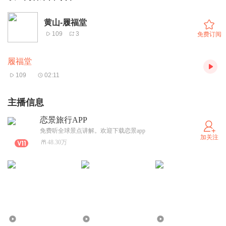
黄山-履福堂
109
3
免费订阅
履福堂
109
02:11
主播信息
恋景旅行APP
免费听全球景点讲解。欢迎下载恋景app
加关注
48.30万
422
195
366