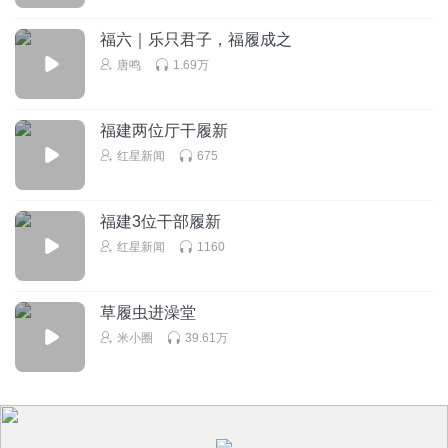
福六｜乐只君子，福履成之
唐鸣
1.69万
福建两位厅干履新
红星新闻
675
福建3位干部履新
红星新闻
1160
草履虫进澡堂
米小圈
39.61万