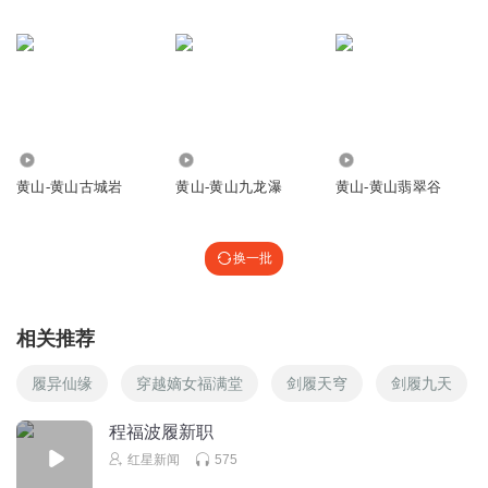
138
1658
3905
黄山-黄山古城岩
黄山-黄山九龙瀑
黄山-黄山翡翠谷
换一批
相关推荐
履异仙缘
穿越嫡女福满堂
剑履天穹
剑履九天
程福波履新职
红星新闻
575