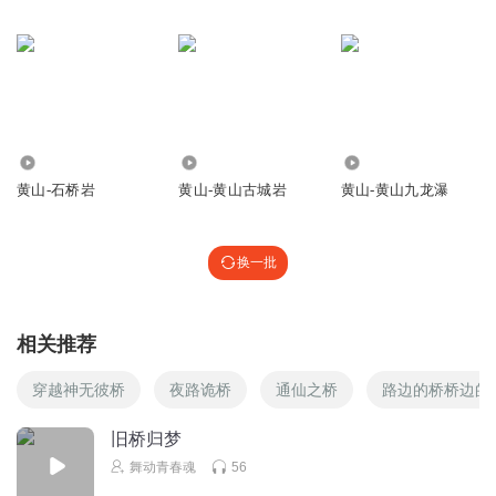
73
138
1658
黄山-石桥岩
黄山-黄山古城岩
黄山-黄山九龙瀑
换一批
相关推荐
穿越神无彼桥
夜路诡桥
通仙之桥
路边的桥桥边的
旧桥归梦
舞动青春魂
56