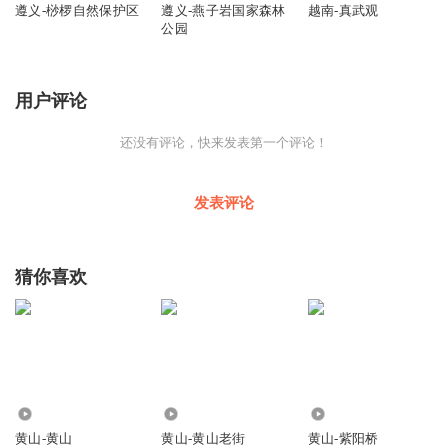
遵义-桫椤自然保护区
遵义-燕子岩国家森林
越南-真武观
公园
用户评论
还没有评论，快来发表第一个评论！
发表评论
猜你喜欢
51.19万
199
86
黄山-黄山
黄山-黄山老街
黄山-紫阳桥