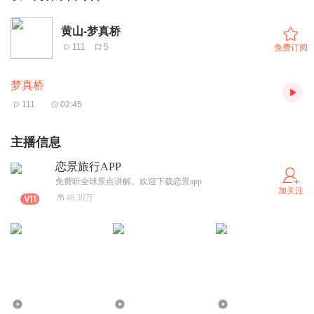
黄山-梦真桥
111
5
免费订阅
梦真桥
111
02:45
主播信息
恋景旅行APP
免费听全球景点讲解。欢迎下载恋景app
加关注
48.30万
422
195
366