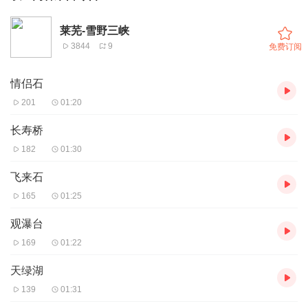
莱芜-雪野三峡
3844
9
免费订阅
情侣石
201
01:20
长寿桥
182
01:30
飞来石
165
01:25
观瀑台
169
01:22
天绿湖
139
01:31