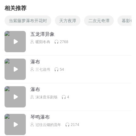
相关推荐
当紫藤萝瀑布开花时
天方夜潭
二次元奇潭
暮影奇
五龙潭异象
暖阳冬冉
2768
瀑布
三七说书
54
瀑布
沫沫音乐剧场
4
琴鸣瀑布
过往云烟的流年
2174