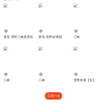
778
5914
185
莱芜-雪野三峡风景区
莱芜-雪野农博园
三峡
70
1630
7331
三峡
三峡
雪野奇遇【完】
换一批