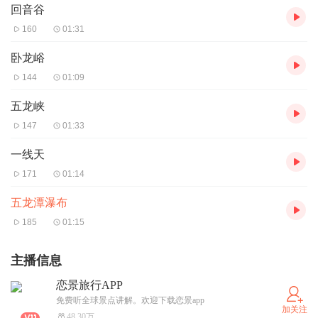
回音谷
160
01:31
卧龙峪
144
01:09
五龙峡
147
01:33
一线天
171
01:14
五龙潭瀑布
185
01:15
主播信息
恋景旅行APP
免费听全球景点讲解。欢迎下载恋景app
加关注
48.30万