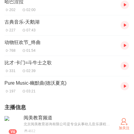
哈巴涅拉
202
02:00
古典音乐-天鹅湖
227
07:43
动物狂欢节_终曲
768
01:54
比才·卡门=斗牛士之歌
331
02:39
Pure Music-幽默曲(德沃夏克)
197
03:21
主播信息
阅美教育频道
北京阅美教育咨询有限公司是专业从事幼儿音乐课程研发，幼教音乐课程培训的专业课程研发机构和培训教育机构。 愿景：为千万万孩子打开音乐大门 让幼儿园没有难上的音乐课 阅美原创的沉浸多元化幼儿音乐课程，老师打开课件即可使用，全班授课方式。教研团队来自全球TOP50音乐学院专业教授及博士，拥有自主研发的沉浸式多元化授课体系MCC音乐启蒙课、呆呆音乐课、钢琴故事、非洲鼓课程，同时有器乐合奏等数百首原创音乐。
加关注
4612