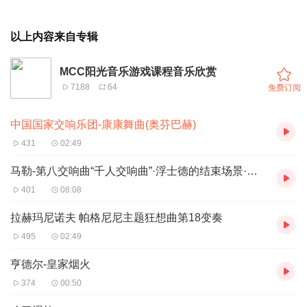
以上内容来自专辑
MCC阳光音乐游戏课程音乐欣赏
7188
64
免费订阅
中国国家交响乐团-康康舞曲(奥芬巴赫)
431
02:49
马勒-第八交响曲“千人交响曲”·浮士德的结束场景·至高无上的女王、你是不可接触者
401
08:08
拉赫玛尼诺夫 帕格尼尼主题狂想曲第18变奏
495
02:49
亨德尔-皇家烟火
374
00:50