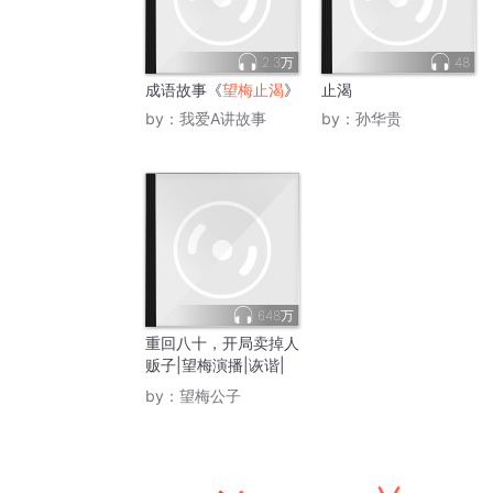
2.3万
48
成语故事《
望梅止渴
》
止渴
by：
我爱A讲故事
by：
孙华贵
648万
重回八十，开局卖掉人
贩子|望梅演播|诙谐|
种田
by：
望梅公子