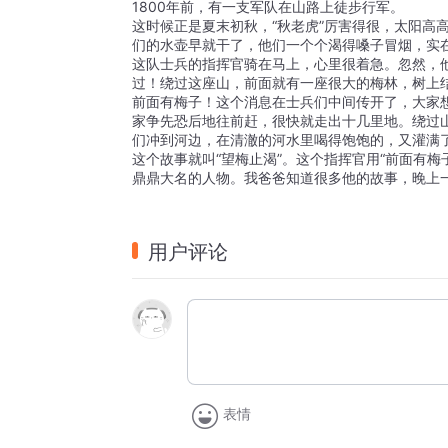
1800年前，有一支军队在山路上徒步行军。
这时候正是夏末初秋，“秋老虎”厉害得很，太阳高高
们的水壶早就干了，他们一个个渴得嗓子冒烟，实
这队士兵的指挥官骑在马上，心里很着急。忽然，他
过！绕过这座山，前面就有一座很大的梅林，树上结
前面有梅子！这个消息在士兵们中间传开了，大家
家争先恐后地往前赶，很快就走出十几里地。绕过
们冲到河边，在清澈的河水里喝得饱饱的，又灌满
这个故事就叫“望梅止渴”。这个指挥官用“前面有
鼎鼎大名的人物。我爸爸知道很多他的故事，晚上
用户评论
表情