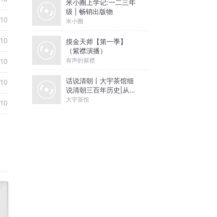
米小圈上学记:一二三年
级 | 畅销出版物
-10
米小圈
-10
摸金天师【第一季】
（紫襟演播）
有声的紫襟
-10
话说清朝丨大宇茶馆细
-10
说清朝三百年历史|从努
尔哈赤到末代皇帝溥仪|
大宇茶馆
-10
康熙雍正乾隆