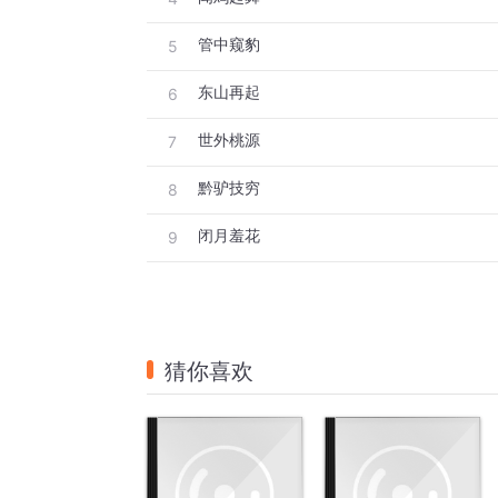
管中窥豹
5
东山再起
6
世外桃源
7
黔驴技穷
8
闭月羞花
9
猜你喜欢