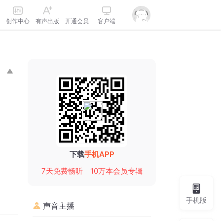
创作中心
有声出版
开通会员
客户端
下载
手机APP
7天免费畅听
10万本会员专辑
手机版
声音主播