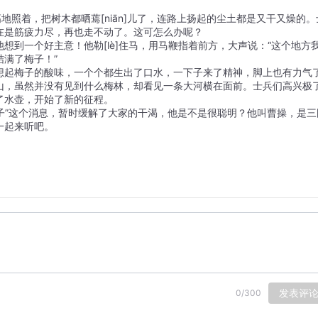
地照着，把树木都晒蔫[niān]儿了，连路上扬起的尘土都是又干又燥的。
在是筋疲力尽，再也走不动了。这可怎么办呢？
想到一个好主意！他勒[lè]住马，用马鞭指着前方，大声说：“这个地方
满了梅子！”
想起梅子的酸味，一个个都生出了口水，一下子来了精神，脚上也有力气
山，虽然并没有见到什么梅林，却看见一条大河横在面前。士兵们高兴极
了水壶，开始了新的征程。
梅子”这个消息，暂时缓解了大家的干渴，他是不是很聪明？他叫曹操，是三
一起来听吧。
发表评
0
/
300