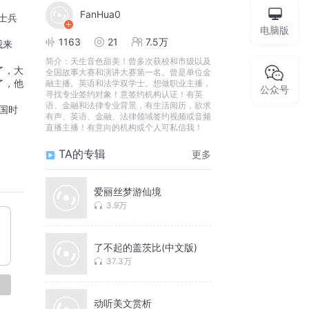
FanHua0
士兵
电脑版
1163
21
7.5万
我来
简介：
天生音色甜美！曾多次获校和市级以及
了，大
全国故事大赛和演讲大赛第一名。曾是单位金
了，他
融主播。英语和法学双学士。想做职业主播，
公众号
寻找专业签约对象！意签约机构认证！有英
语、金融和法律专业背景，有生活阅历，欲求
国时
有声、英语、金融、法律领域签约视频或音频
直播主播！有意向的机构或个人可私信我！
TA的专辑
更多
爱丽丝梦游仙境
3.9万
了不起的盖茨比(中文版)
37.3万
论
动听美文赏析