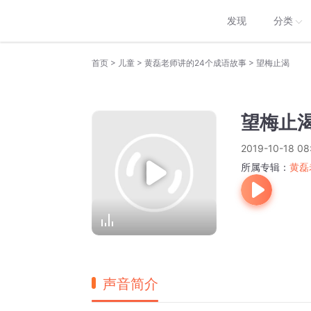
发现
分类
>
>
>
首页
儿童
黄磊老师讲的24个成语故事
望梅止渴
望梅止
2019-10-18 08
所属专辑：
黄磊
声音简介