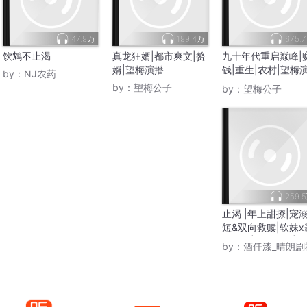
47.9万
199.4万
675.
饮鸩不止渴
真龙狂婿|都市爽文|赘
九十年代重启巅峰|
婿|望梅演播
钱|重生|农村|望梅
by：
NJ农药
播
by：
望梅公子
by：
望梅公子
259.
止渴 |年上甜撩|宠
短&双向救赎|软妹x
道爹系|破镜重圆|多
by：
酒仟漆_晴朗剧
精品