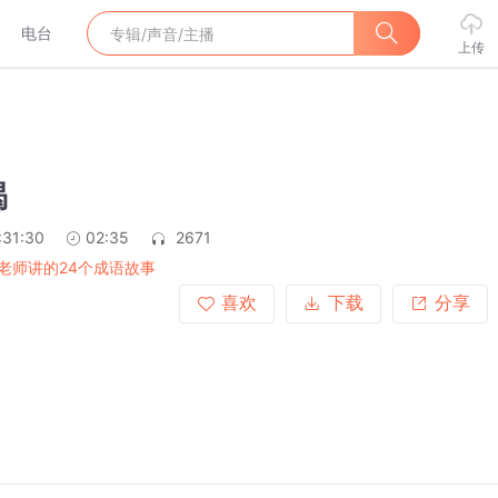
电台
上传
渴
:31:30
02:35
2671
老师讲的24个成语故事
喜欢
下载
分享