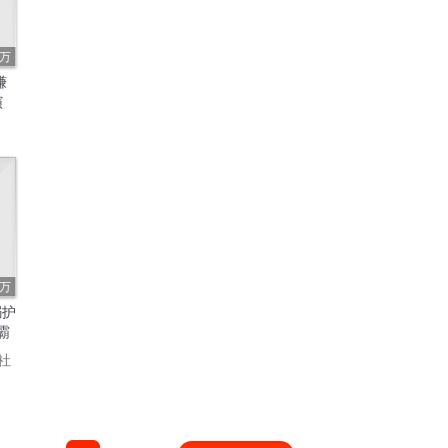
7万
赚
演
5万
溺护
霸
人
社