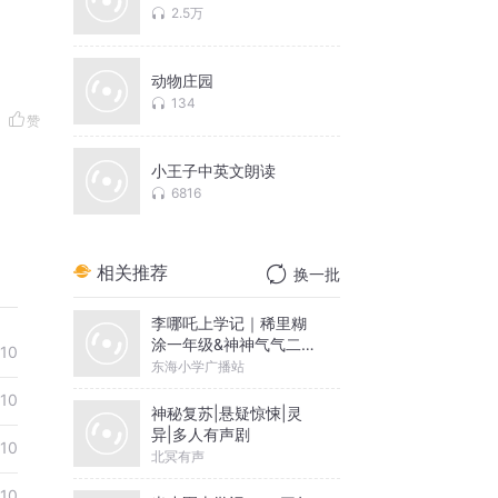
2.5万
动物庄园
134
赞
小王子中英文朗读
6816
相关推荐
换一批
李哪吒上学记｜稀里糊
涂一年级&神神气气二年
-10
级
东海小学广播站
-10
神秘复苏|悬疑惊悚|灵
异|多人有声剧
-10
北冥有声
-10