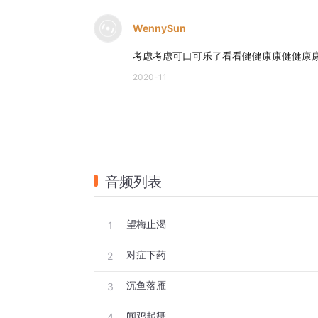
WennySun
考虑考虑可口可乐了看看健健康康健健康
2020-11
音频列表
望梅止渴
1
对症下药
2
沉鱼落雁
3
闻鸡起舞
4