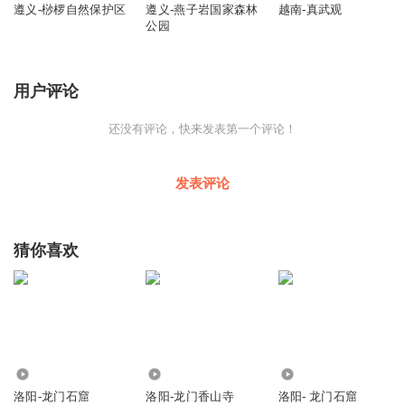
遵义-桫椤自然保护区
遵义-燕子岩国家森林
越南-真武观
公园
用户评论
还没有评论，快来发表第一个评论！
发表评论
猜你喜欢
6.49万
4987
88.13万
洛阳-龙门石窟
洛阳-龙门香山寺
洛阳- 龙门石窟