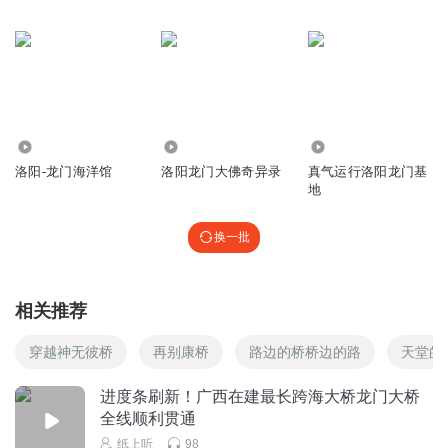
244
15.42万
78.25万
洛阳-龙门海洋馆
洛阳龙门大佛奇异录
真气运行洛阳龙门基
地
换一批
相关推荐
穿越神无彼桥
再别康桥
路边的桥桥边的路
天堂的
进度条刷新！广西在建最长跨海大桥龙门大桥
全线顺利贯通
纸上听
98