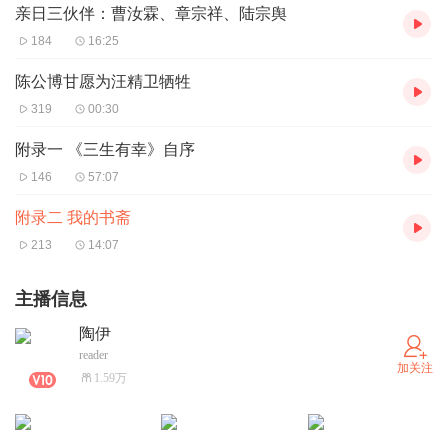
亲日三伙伴：曹汝霖、章宗祥、陆宗舆
184
16:25
陈公博甘愿为汪精卫牺牲
319
00:30
附录一 《三生有幸》自序
146
57:07
附录二 我的书斋
213
14:07
主播信息
陶伊
reader
加关注
1.59万