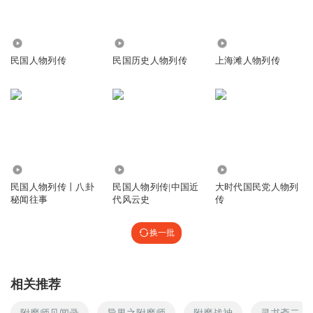
1.63亿
6.54万
7.47万
民国人物列传
民国历史人物列传
上海滩人物列传
36.24万
4299
4381
民国人物列传丨八卦
民国人物列传|中国近
大时代国民党人物列
秘闻往事
代风云史
传
换一批
相关推荐
附魔师见闻录
异界之附魔师
附魔战神
灵书斋二