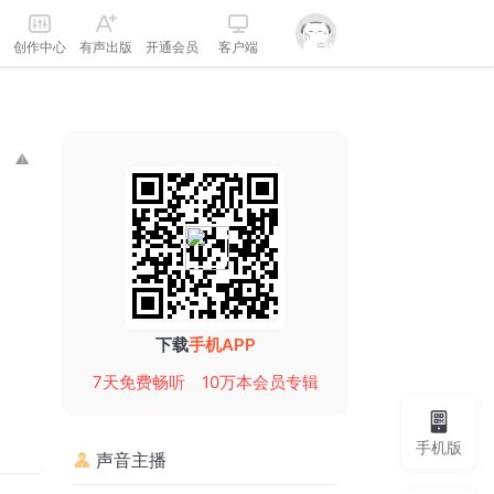
创作中心
有声出版
开通会员
客户端
下载
手机APP
7天免费畅听
10万本会员专辑
手机版
声音主播