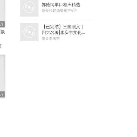
郭德纲单口相声精选
德云社郭德纲相声VIP
1万
【已完结】三国演义｜
怪谈
四大名著|李庆丰文化评
书
华音李庆丰
菜
2万