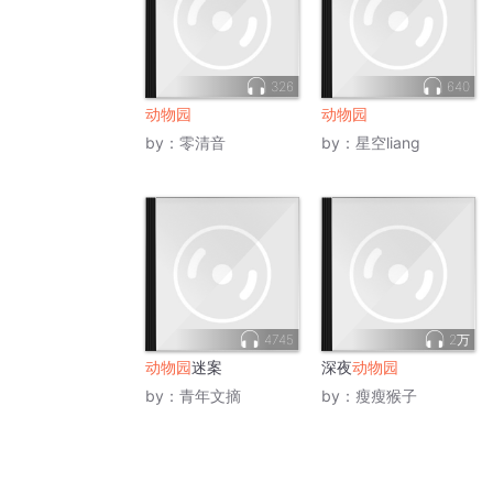
326
640
动物园
动物园
by：
零清音
by：
星空liang
4745
2万
动物园
迷案
深夜
动物园
by：
青年文摘
by：
瘦瘦猴子