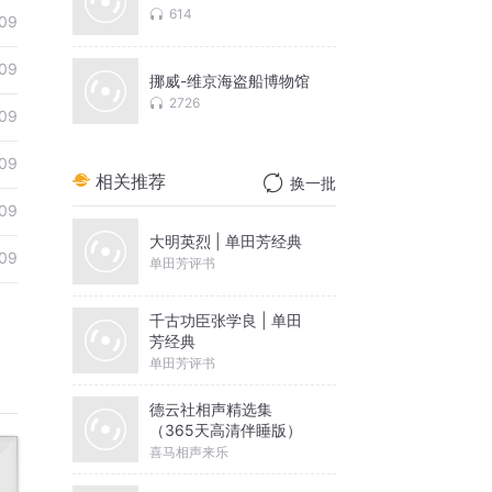
614
09
09
挪威-维京海盗船博物馆
2726
09
09
相关推荐
换一批
09
大明英烈 | 单田芳经典
09
单田芳评书
千古功臣张学良 | 单田
芳经典
单田芳评书
德云社相声精选集
（365天高清伴睡版）
喜马相声来乐