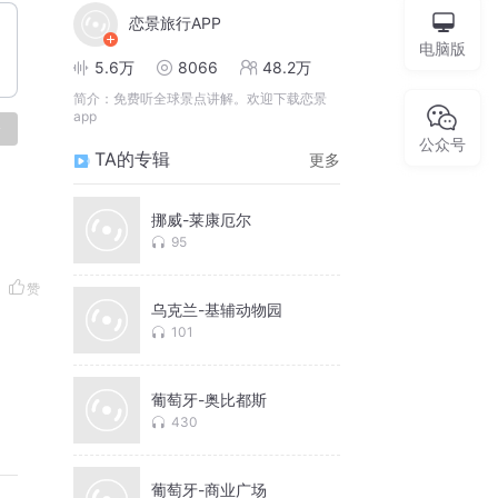
恋景旅行APP
电脑版
5.6万
8066
48.2万
简介：
免费听全球景点讲解。欢迎下载恋景
app
论
公众号
TA的专辑
更多
挪威-莱康厄尔
95
赞
乌克兰-基辅动物园
101
葡萄牙-奥比都斯
430
葡萄牙-商业广场