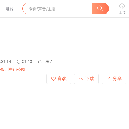
电台
上传
:31:14
01:13
967
-银川中山公园
喜欢
下载
分享