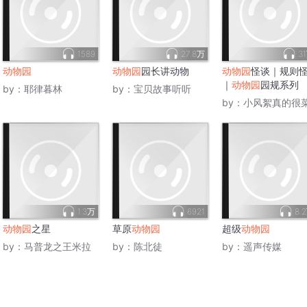
1589
27.8万
3
动物园
动物园
园长讲动物
动物园
怪谈｜规则
｜
动物园
园规系列
by：
耶律暮林
by：
宝贝故事听听
by：
小风絮真的很
1.3万
6921
8.
动物园
之星
草原
动物园
超级
动物园
by：
马普龙之王米拉
by：
陈北徒
by：
遥声传媒