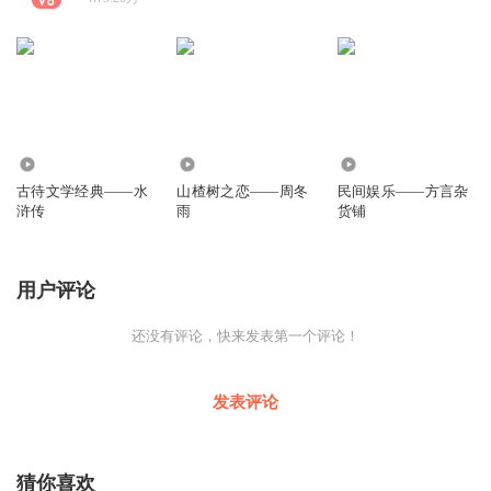
3.54万
4919
589
古待文学经典——水
山楂树之恋——周冬
民间娱乐——方言杂
浒传
雨
货铺
用户评论
还没有评论，快来发表第一个评论！
发表评论
猜你喜欢