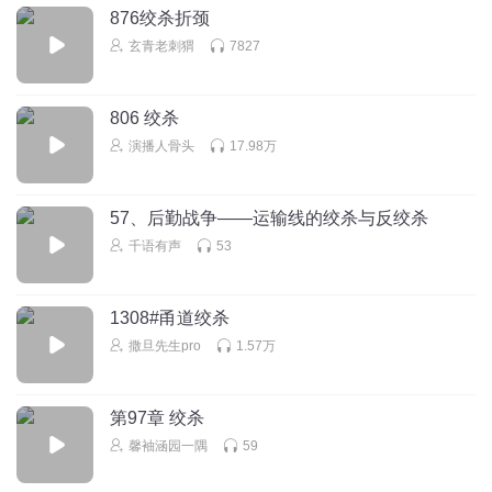
876绞杀折颈
玄青老刺猬
7827
806 绞杀
演播人骨头
17.98万
57、后勤战争——运输线的绞杀与反绞杀
千语有声
53
1308#甬道绞杀
撒旦先生pro
1.57万
第97章 绞杀
馨袖涵园一隅
59