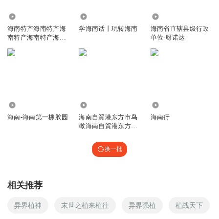
511
5.19万
5591
海南特产海南特产海
学海南话丨玩转海南
海南省直辖县级行政
南特产海南特产海南
单位-呀诺达
特产海南特产
346
1461
2015
海南-海南第一橡胶园
海南自貿港东方市鸟
海南行
瞰海南自貿港东方市
鸟瞰海南自貿港
换一批
相关推荐
异界植神
末世之植来植往
异界强植
植战天下