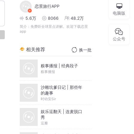
恋景旅行APP
电脑版
5.6万
8066
48.2万
简介：
免费听全球景点讲解。欢迎下载恋景
app
论
公众号
相关推荐
换一批
糗事播报 | 经典段子
糗事播报
沙雕坑爹日记 | 那些年
的趣事
时幼安Sir
娱乐逗翻天 | 连麦脱口
秀
逗瓣