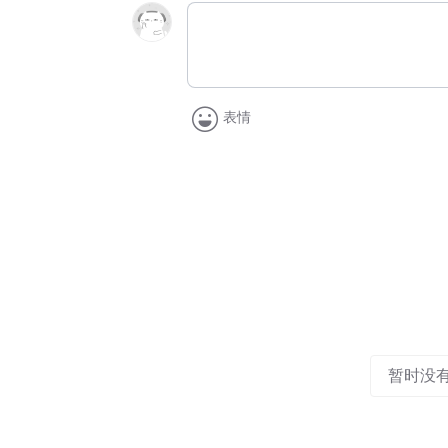
表情
暂时没