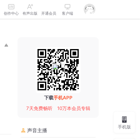
创作中心
有声出版
开通会员
客户端
下载
手机APP
7天免费畅听
10万本会员专辑
手机版
声音主播