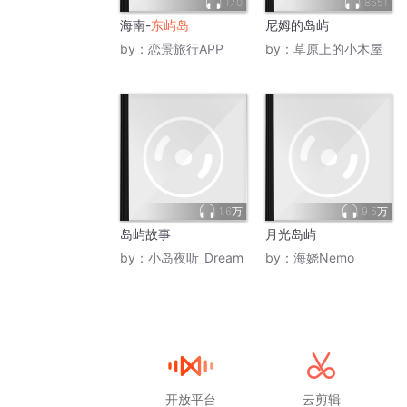
170
8551
海南-
东屿岛
尼姆的岛屿
by：
恋景旅行APP
by：
草原上的小木屋
1.6万
9.5万
岛屿故事
月光岛屿
by：
小岛夜听_Dream
by：
海娆Nemo
开放平台
云剪辑