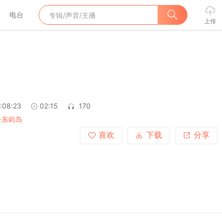
电台
上传
:08:23
02:15
170
-东屿岛
喜欢
下载
分享