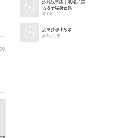
沙雕故事集｜戏精式笑
话段子爆笑合集
薯条酱
搞笑沙雕小故事
莫洋说历史
09