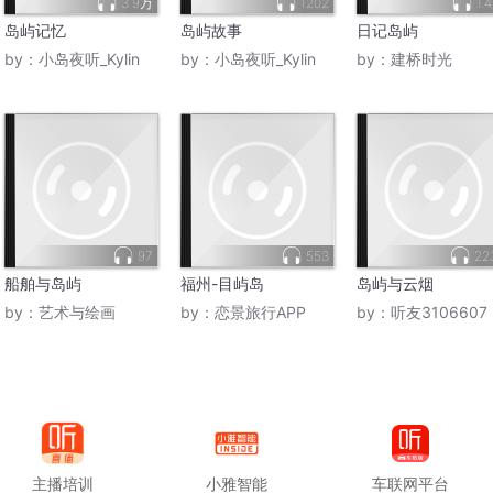
3.9万
1202
1.
岛屿记忆
岛屿故事
日记岛屿
by：
小岛夜听_Kylin
by：
小岛夜听_Kylin
by：
建桥时光
97
553
22
船舶与岛屿
福州-目屿岛
岛屿与云烟
by：
艺术与绘画
by：
恋景旅行APP
by：
听友3106607
主播培训
小雅智能
车联网平台