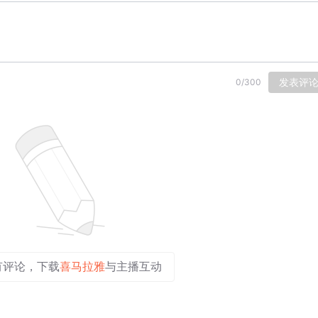
发表评
0
/
300
有评论，下载
喜马拉雅
与主播互动