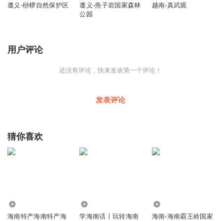
遵义-桫椤自然保护区
遵义-燕子岩国家森林
越南-真武观
公园
用户评论
还没有评论，快来发表第一个评论！
发表评论
猜你喜欢
511
5.19万
3452
海南特产海南特产海
学海南话丨玩转海南
海南-海南霸王岭国家