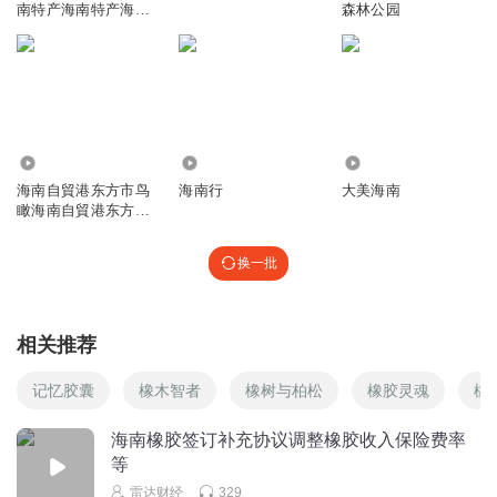
南特产海南特产海南
森林公园
特产海南特产
1461
2015
4.89万
海南自貿港东方市鸟
海南行
大美海南
瞰海南自貿港东方市
鸟瞰海南自貿港
换一批
相关推荐
记忆胶囊
橡木智者
橡树与柏松
橡胶灵魂
橡
海南橡胶签订补充协议调整橡胶收入保险费率
等
雷达财经
329