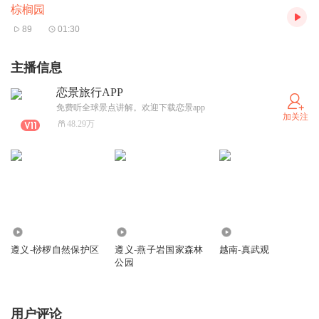
棕榈园
89
01:30
主播信息
恋景旅行APP
免费听全球景点讲解。欢迎下载恋景app
加关注
48.29万
422
195
365
遵义-桫椤自然保护区
遵义-燕子岩国家森林
越南-真武观
公园
用户评论