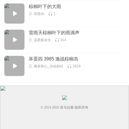
棕榈叶下的大雨
张晋ds
1
雷雨天棕榈叶下的雨滴声
温柔换余生
314
坏蛋四 3985 激战棕榈岛
播者刺心_伍哈剧社
2829
© 2014-
2026
喜马拉雅 版权所有