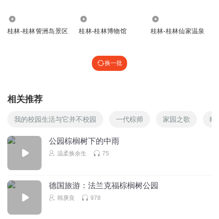
1987
1576
97
桂林-桂林訾洲岛景区
桂林-桂林博物馆
桂林-桂林仙家温泉
换一批
相关推荐
我的校园生活与它并不校园
一代棕师
家园之歌
略
公园棕榈树下的中雨
温柔换余生
75
德国旅游：法兰克福棕榈树公园
韩庚良
978