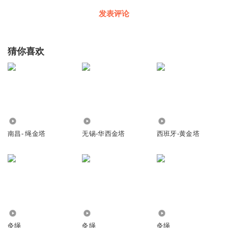
发表评论
猜你喜欢
6.86万
2219
164
南昌- 绳金塔
无锡-华西金塔
西班牙-黄金塔
2976
7421
437
灸绳
灸绳
灸绳