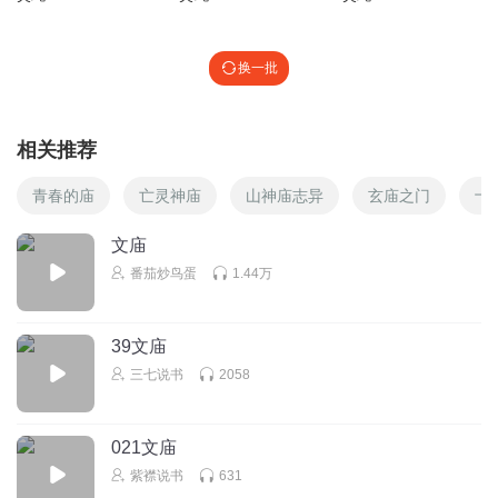
换一批
相关推荐
青春的庙
亡灵神庙
山神庙志异
玄庙之门
十
文庙
番茄炒鸟蛋
1.44万
39文庙
三七说书
2058
021文庙
紫襟说书
631