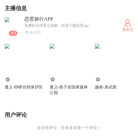
主播信息
恋景旅行APP
免费听全球景点讲解。欢迎下载恋景app
加关注
48.30万
422
195
366
遵义-桫椤自然保护区
遵义-燕子岩国家森林
越南-真武观
公园
用户评论
还没有评论，快来发表第一个评论！