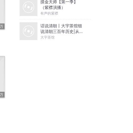
摸金天师【第一季】
（紫襟演播）
有声的紫襟
话说清朝丨大宇茶馆细
2万
说清朝三百年历史|从努
尔哈赤到末代皇帝溥仪|
大宇茶馆
康熙雍正乾隆
1万