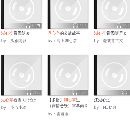
5.3万
2418
90.
湖心亭
看雪朗读
湖心亭
的公益故事
湖心亭
看雪朗诵读
by：
孤雁闲影
by：
海上湖心亭
by：
老裴背古文
2160
4264
湖心亭
看雪 明 张岱
【多播】
湖心亭
过︱
江湖心远
（言情悬疑）雷暮雨＆
by：
小巧小玲
by：
NJ拾月
宋明臻＆橘络
by：
雷暮雨