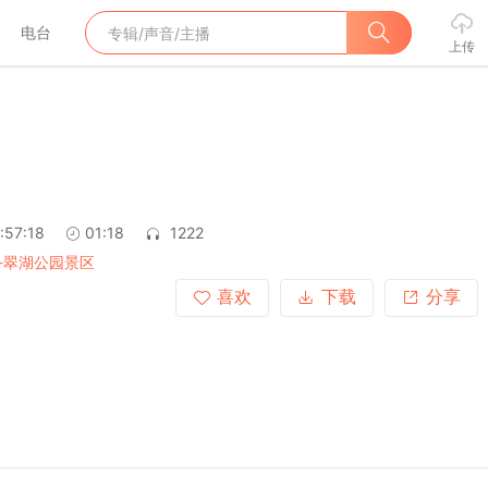
电台
上传
:57:18
01:18
1222
-翠湖公园景区
喜欢
下载
分享