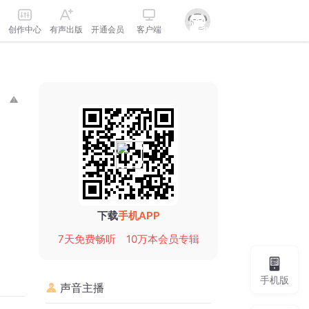
创作中心
有声出版
开通会员
客户端
下载
手机APP
7天免费畅听
10万本会员专辑
手机版
声音主播