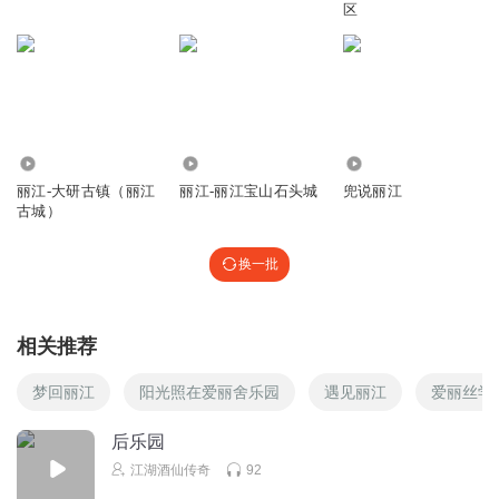
区
52.33万
1399
2.47万
丽江-大研古镇（丽江
丽江-丽江宝山石头城
兜说丽江
古城）
换一批
相关推荐
梦回丽江
阳光照在爱丽舍乐园
遇见丽江
爱丽丝学
后乐园
江湖酒仙传奇
92