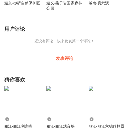
遵义-桫椤自然保护区
遵义-燕子岩国家森林
越南-真武观
公园
用户评论
还没有评论，快来发表第一个评论！
发表评论
猜你喜欢
116
985
261
丽江-丽江利家嘴
丽江-丽江观音峡
丽江-丽江六德碑林景