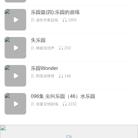
乐园篇(四):乐园的崩塌
成长作家赵临
1005
失乐园
棉妮佳优声
233
乐园Wonder
阿芙佳呀呀
148
096集 尖叫乐园（46）水乐园
初夏言情剧场
2232