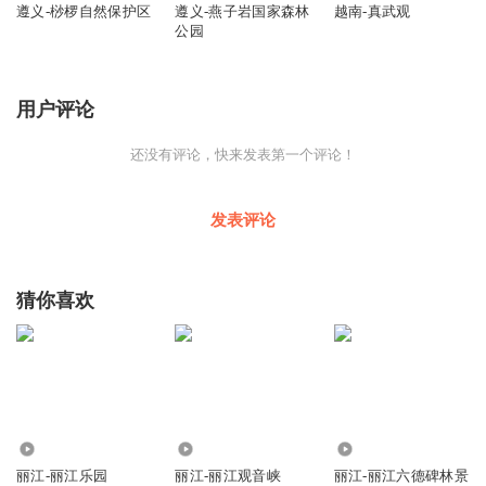
遵义-桫椤自然保护区
遵义-燕子岩国家森林
越南-真武观
公园
用户评论
还没有评论，快来发表第一个评论！
发表评论
猜你喜欢
43
985
261
丽江-丽江乐园
丽江-丽江观音峡
丽江-丽江六德碑林景