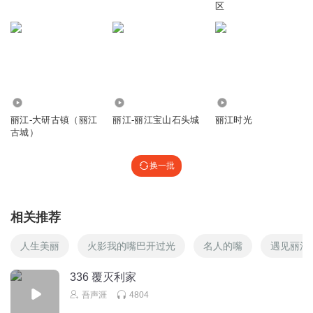
区
52.34万
1399
3322
丽江-大研古镇（丽江
丽江-丽江宝山石头城
丽江时光
古城）
换一批
相关推荐
人生美丽
火影我的嘴巴开过光
名人的嘴
遇见丽江
336 覆灭利家
吾声涯
4804