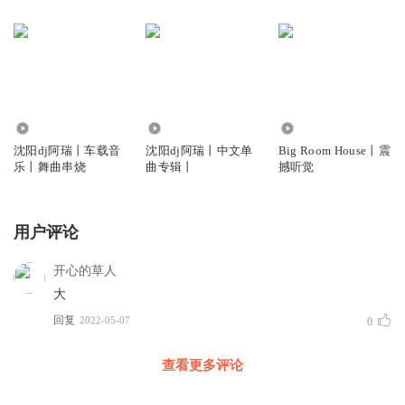
203.26万
1175.71万
8565
沈阳dj阿瑞丨车载音
沈阳dj阿瑞丨中文单
Big Room House丨震
乐丨舞曲串烧
曲专辑丨
撼听觉
用户评论
开心的草人
大
回复
2022-05-07
0
查看更多评论