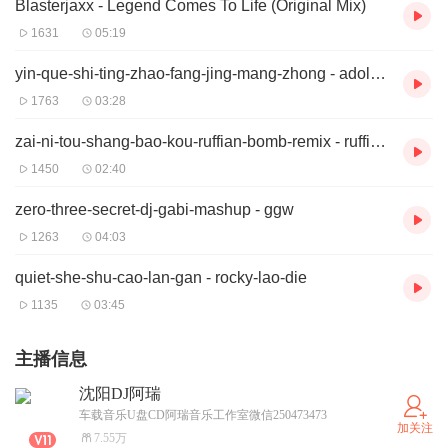
Blasterjaxx - Legend Comes To Life (Original Mix)
1631
05:19
yin-que-shi-ting-zhao-fang-jing-mang-zhong - adolf-jack, zhao-fang-jing, yin-que
1763
03:28
zai-ni-tou-shang-bao-kou-ruffian-bomb-remix - ruffian-bomb
1450
02:40
zero-three-secret-dj-gabi-mashup - ggw
1263
04:03
quiet-she-shu-cao-lan-gan - rocky-lao-die
1135
03:45
主播信息
沈阳DJ阿瑞
车载音乐U盘CD阿瑞音乐工作室微信250473473
加关注
7.55万