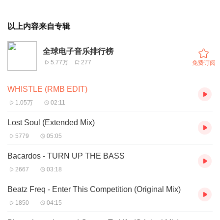
以上内容来自专辑
全球电子音乐排行榜
5.77万
277
免费订阅
WHISTLE (RMB EDIT)
1.05万
02:11
Lost Soul (Extended Mix)
5779
05:05
Bacardos - TURN UP THE BASS
2667
03:18
Beatz Freq - Enter This Competition (Original Mix)
1850
04:15