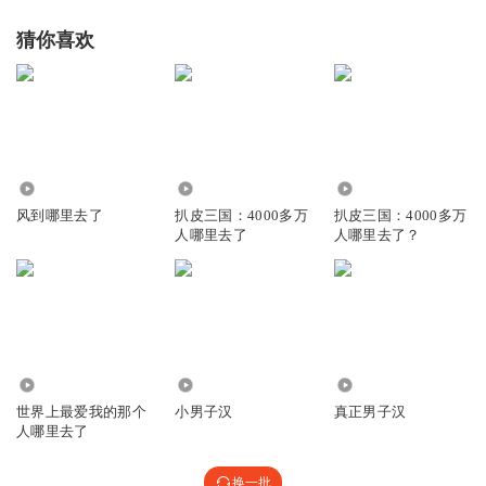
吃货你要我不要
猜你喜欢
下一个是什么鸟能否让我心跳
2664
13.49万
3258
男子汉都哪里去了
风到哪里去了
扒皮三国：4000多万
扒皮三国：4000多万
人哪里去了
人哪里去了？
我们应该好好思考
只有数量没有质量的人类
祖先基因是否变了
2550
1.65万
7.76万
世界上最爱我的那个
小男子汉
真正男子汉
人哪里去了
男子汉都哪里去了
换一批