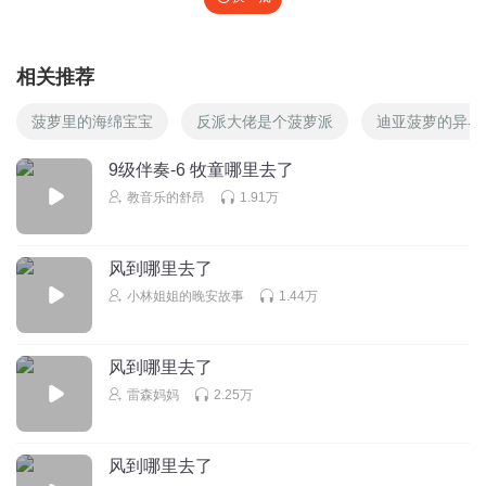
我们应该好好思考
相关推荐
贪得无厌不想付出的男人
菠萝里的海绵宝宝
反派大佬是个菠萝派
迪亚菠萝的异界
能否让人觉得可靠
9级伴奏-6 牧童哪里去了
教音乐的舒昂
1.91万
风到哪里去了
妈妈你别逼我妈妈你别逼我
小林姐姐的晚安故事
1.44万
那伤痛未愈合又怎能投入另一个
风到哪里去了
雷森妈妈
2.25万
风到哪里去了