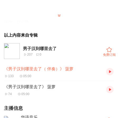
词曲：赵启腾
以上内容来自专辑
编曲：赵启腾
男子汉到哪里去了
混缩：林律恩
207
0
免费订阅
演唱：菠萝
《男子汉到哪里去了（ 伴奏）》 菠萝
133
05:00
发行公司：杭州回声文化艺术策划有限公司
《男子汉到哪里去了》 菠萝
74
05:00
妈妈你别逼我妈妈你别逼我
主播信息
华语音乐