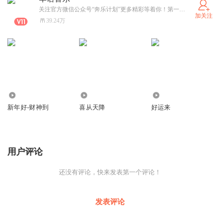
那伤痛未愈合又怎能投入另一个
关注官方微信公众号“奔乐计划”更多精彩等着你！第一时间发布最新最潮的华语流行音乐，不容错过！
加关注
39.24万
妈妈你别逼我我会用心寻找
找一个有孝心愿付出的男子汉
3
3
0
新年好-财神到
喜从天降
好运来
不懂爱情的小鸟
用户评论
来了一个又飞了
还没有评论，快来发表第一个评论！
白马王子好不好爱过以后才知道
发表评论
娘娘腔的我不要