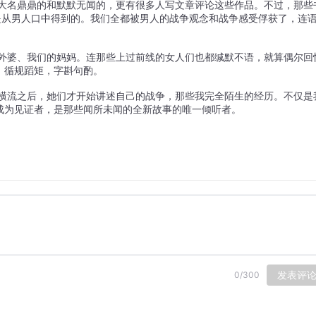
大名鼎鼎的和默默无闻的，更有很多人写文章评论这些作品。不过，那些
是从男人口中得到的。我们全都被男人的战争观念和战争感受俘获了，连
外婆、我们的妈妈。连那些上过前线的女人们也都缄默不语，就算偶尔回
。循规蹈矩，字斟句酌。
横流之后，她们才开始讲述自己的战争，那些我完全陌生的经历。不仅是
成为见证者，是那些闻所未闻的全新故事的唯一倾听者。 
发表评
0
/
300