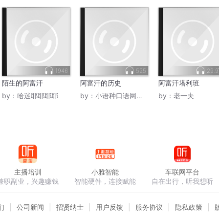
1946
525
29.
陌生的阿富汗
阿富汗的历史
阿富汗塔利班
by：
哈迷耶耶耶耶
by：
小语种口语网官网
by：
老一夫
主播培训
小雅智能
车联网平台
兼职副业，兴趣赚钱
智能硬件，连接赋能
自在出行，听我想听
们
公司新闻
招贤纳士
用户反馈
服务协议
隐私政策