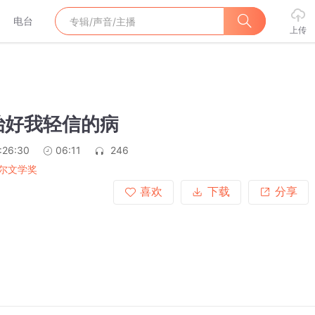
电台
上传
治好我轻信的病
:26:30
06:11
246
尔文学奖
喜欢
下载
分享