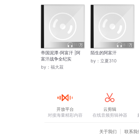
11.1万
6.3万
帝国泥潭-阿富汗 |阿
陌生的阿富汗
富汗战争全纪实
by：
立夏310
by：
福大菽
开放平台
云剪辑
对接海量精彩内容
在线音频剪辑神器
关于我们
联系我