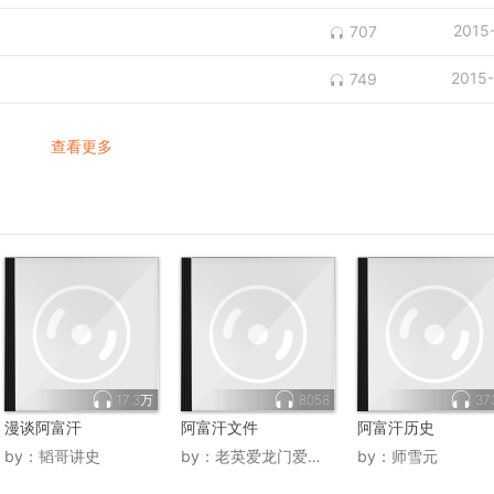
2015
707
2015
749
查看更多
17.3万
8058
37
漫谈阿富汗
阿富汗文件
阿富汗历史
by：
韬哥讲史
by：
老英爱龙门爱白马寺
by：
师雪元