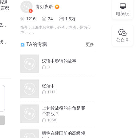
书通
青灯夜语
语言都
电脑版
1216
24
1.6万
忆，
简介：
上海电台主播，心动，声动，是为心
声，，，
公众号
我，
TA的专辑
更多
汉语中称谓的故事
0
张治中
1717
上甘岭战役的主角是哪
个部队？
论
1058
牺牲在建国前的高级领