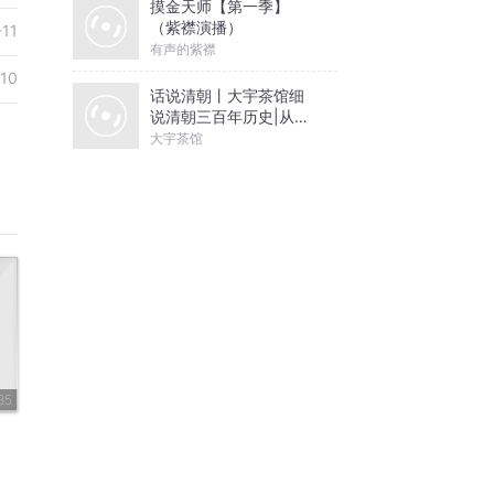
摸金天师【第一季】
（紫襟演播）
-11
有声的紫襟
-10
话说清朝丨大宇茶馆细
说清朝三百年历史|从努
尔哈赤到末代皇帝溥仪|
大宇茶馆
康熙雍正乾隆
35