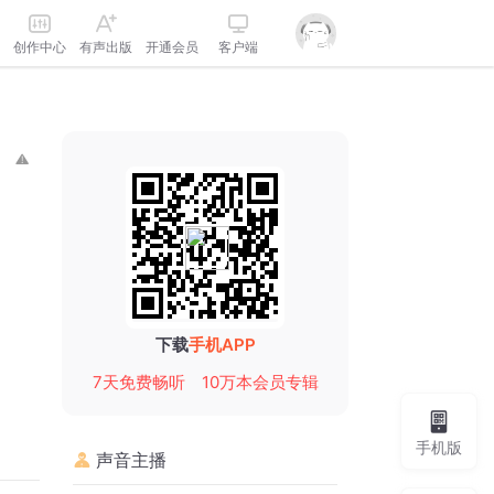
创作中心
有声出版
开通会员
客户端
下载
手机APP
7天免费畅听
10万本会员专辑
手机版
声音主播