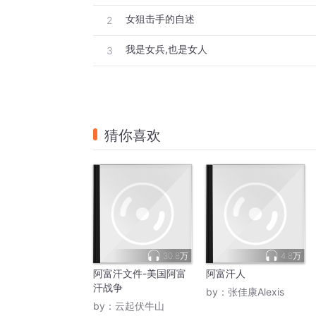
女狙击手的自述
2
我是女兵,也是女人
3
猜你喜欢
30.8万
4.8万
阿富汗文件-美国阿富
阿富汗人
汗战争
by：
张佳康Alexis
by：
云起伏牛山