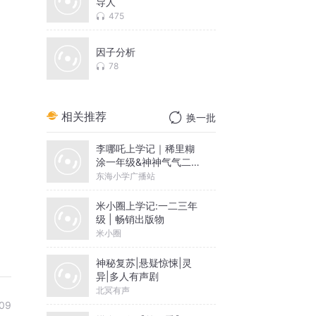
导人
475
因子分析
78
相关推荐
换一批
李哪吒上学记｜稀里糊
涂一年级&神神气气二年
级
东海小学广播站
米小圈上学记:一二三年
级 | 畅销出版物
米小圈
神秘复苏|悬疑惊悚|灵
异|多人有声剧
北冥有声
09