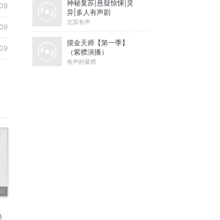
神秘复苏|悬疑惊悚|灵
09
异|多人有声剧
北冥有声
09
摸金天师【第一季】
09
（紫襟演播）
有声的紫襟
41
峰