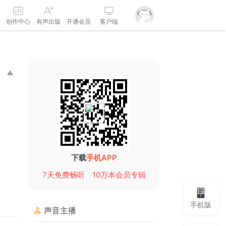
创作中心
有声出版
开通会员
客户端
下载
手机APP
7天免费畅听
10万本会员专辑
手机版
声音主播