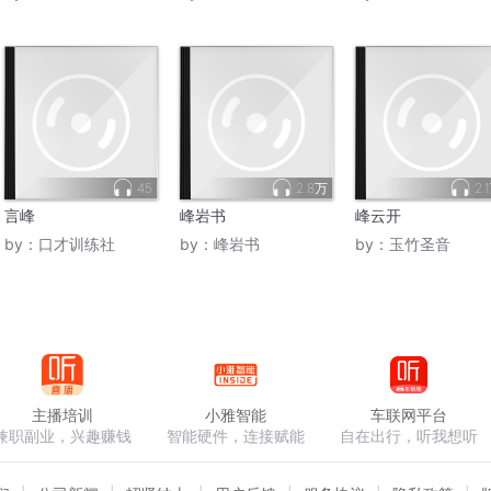
45
2.8万
2.
言峰
峰岩书
峰云开
by：
口才训练社
by：
峰岩书
by：
玉竹圣音
主播培训
小雅智能
车联网平台
兼职副业，兴趣赚钱
智能硬件，连接赋能
自在出行，听我想听