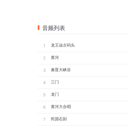
音频列表
龙王辿古码头
1
黄河
2
秦晋大峡谷
3
三门
4
龙门
5
黄河大合唱
6
民国石刻
7