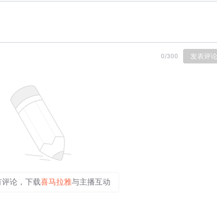
发表评
0
/
300
有评论，下载
喜马拉雅
与主播互动