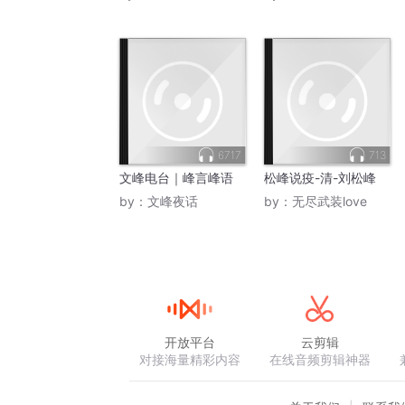
6717
713
文峰电台｜峰言峰语
松峰说疫-清-刘松峰
by：
文峰夜话
by：
无尽武装love
开放平台
云剪辑
对接海量精彩内容
在线音频剪辑神器