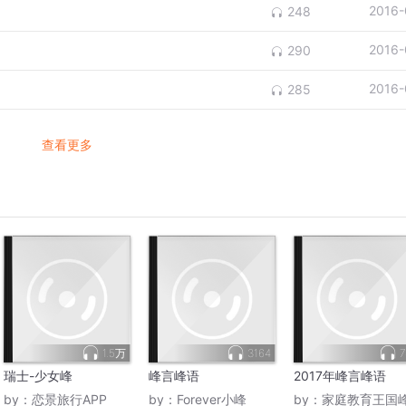
2016-
248
2016-
290
2016-
285
查看更多
1.5万
3164
7
瑞士-少女峰
峰言峰语
2017年峰言峰语
by：
恋景旅行APP
by：
Forever小峰
by：
家庭教育王国