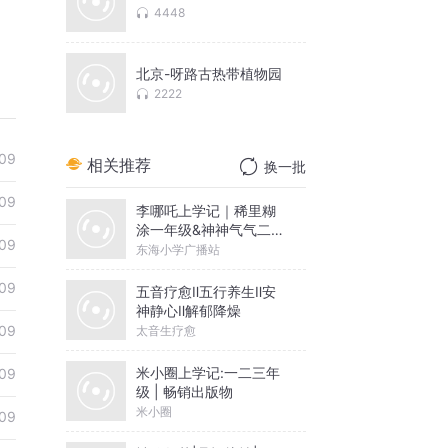
4448
北京-呀路古热带植物园
2222
09
相关推荐
换一批
09
李哪吒上学记｜稀里糊
涂一年级&神神气气二年
09
级
东海小学广播站
09
五音疗愈Ⅱ五行养生Ⅱ安
神静心Ⅱ解郁降燥
09
太音生疗愈
米小圈上学记:一二三年
09
级 | 畅销出版物
米小圈
09