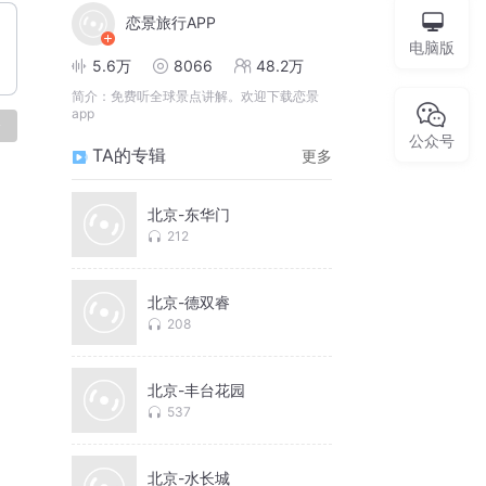
恋景旅行APP
电脑版
5.6万
8066
48.2万
简介：
免费听全球景点讲解。欢迎下载恋景
app
论
公众号
TA的专辑
更多
北京-东华门
212
北京-德双睿
208
北京-丰台花园
537
北京-水长城