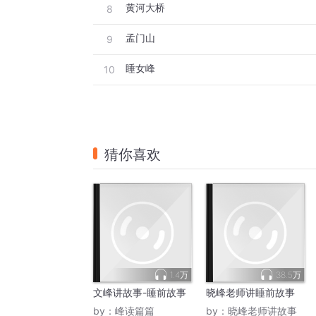
黄河大桥
8
孟门山
9
睡女峰
10
猜你喜欢
1.4万
38.5万
文峰讲故事-睡前故事
晓峰老师讲睡前故事
by：
峰读篇篇
by：
晓峰老师讲故事