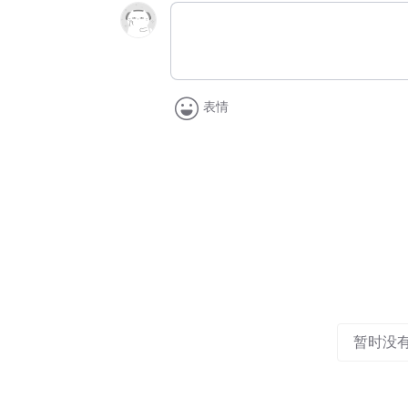
表情
暂时没