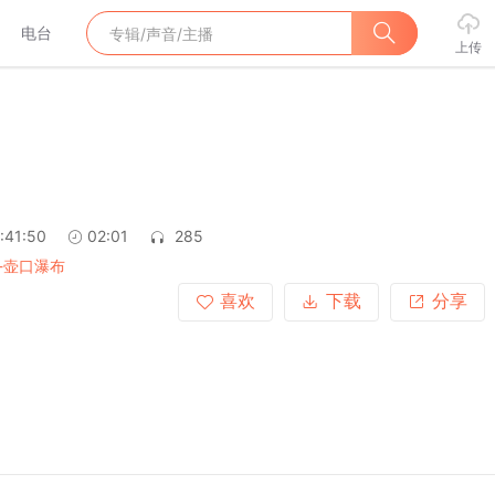
电台
上传
:41:50
02:01
285
-壶口瀑布
喜欢
下载
分享