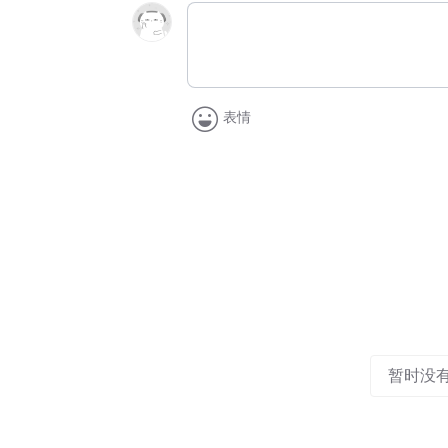
表情
暂时没