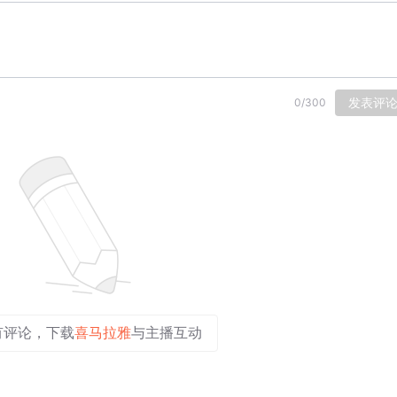
发表评
0
/
300
有评论，下载
喜马拉雅
与主播互动