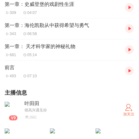
第一章：史威登堡的戏剧性生涯
309
04:07
第一章：海伦凯勒从中获得希望与勇气
343
06:58
第一章： 天才科学家的神秘礼物
681
05:14
前言
493
07:10
主播信息
叶田田
很高兴遇见你
加关注
2662