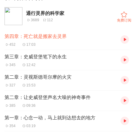
通行灵界的科学家
3689
112
免费订阅
第四章：死亡就是搬家去灵界
452
17:03
第三章：史威登堡笔下的永生
345
12:42
第二章：灵视斯德哥尔摩的火灾
327
15:53
第二章：让史威登堡声名大噪的神奇事件
385
09:36
第一章：心念一动，马上就到达想去的地方
354
03:19