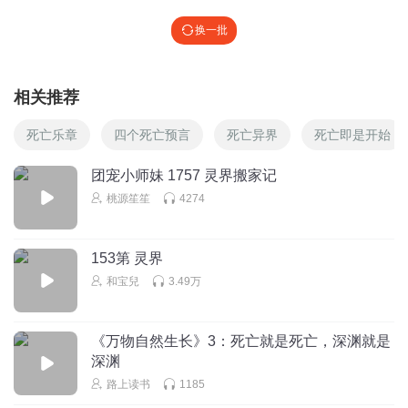
换一批
相关推荐
死亡乐章
四个死亡预言
死亡异界
死亡即是开始
团宠小师妹 1757 灵界搬家记
桃源笙笙
4274
153第 灵界
和宝兒
3.49万
《万物自然生长》3：死亡就是死亡，深渊就是
深渊
路上读书
1185