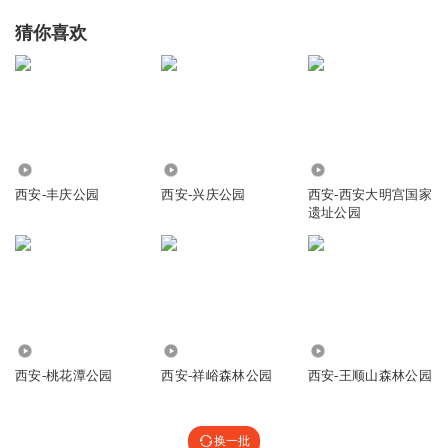
猜你喜欢
2289
5823
6.48万
西安-丰庆公园
西安-兴庆公园
西安-西安大明宫国家
遗址公园
145
153
266
西安-桃花潭公园
西安-祥峪森林公园
西安-王顺山森林公园
换一批