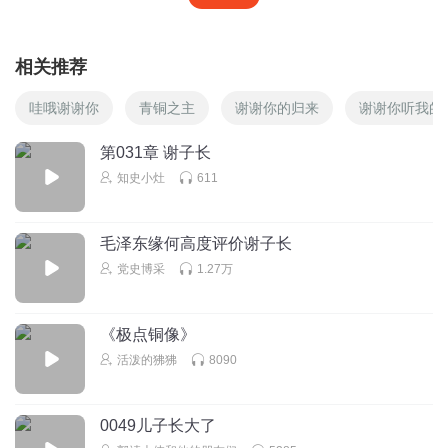
相关推荐
哇哦谢谢你
青铜之主
谢谢你的归来
谢谢你听我的
第031章 谢子长
知史小灶
611
毛泽东缘何高度评价谢子长
党史博采
1.27万
《极点铜像》
活泼的狒狒
8090
0049儿子长大了