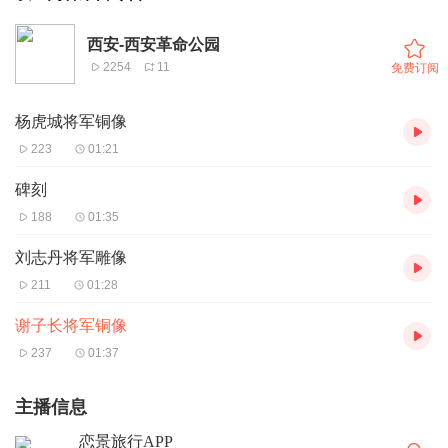
西安-西安革命公园
2254
11
免费订阅
杨虎城将军铜像
223
01:21
碑刻
188
01:35
刘志丹将军雕像
211
01:28
谢子长将军铜像
237
01:37
主播信息
恋景旅行APP