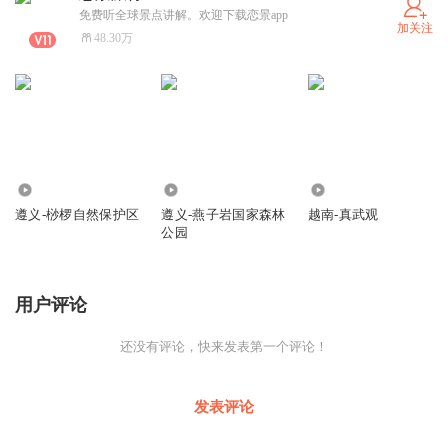
免费听全球景点讲解。欢迎下载恋景app
加关注
48.30万
422
195
366
遵义-桫椤自然保护区
遵义-燕子岩国家森林
越南-真武观
公园
用户评论
还没有评论，快来发表第一个评论！
发表评论