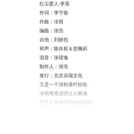
红尘爱人-李英
作词：李守俊
作曲：冷雨
编曲：张浩
吉他：刘丽也
和声：陈肖权＆贺佩莉
混音：张珺逸
制作人：张浩
发行：北京吉瑞文化
又是一个深秋落叶纷纷
冷雨淅淅沥沥让人断魂
茫茫人海谁懂我痴痴情深
等待的滋味温馨又艰辛
又是一个黄昏夜色沉沉
寂寞鬼鬼祟祟又来入侵