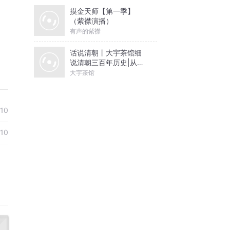
摸金天师【第一季】
（紫襟演播）
有声的紫襟
话说清朝丨大宇茶馆细
说清朝三百年历史|从努
尔哈赤到末代皇帝溥仪|
大宇茶馆
康熙雍正乾隆
-10
-10