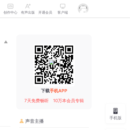
创作中心
有声出版
开通会员
客户端
下载
手机APP
7天免费畅听
10万本会员专辑
手机版
声音主播