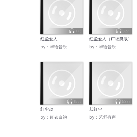
176
6271
红尘爱人
红尘爱人（广场舞版）
by：
华语音乐
by：
华语音乐
1566
5333
红尘劫
却红尘
by：
红衣白袍
by：
艺舒有声