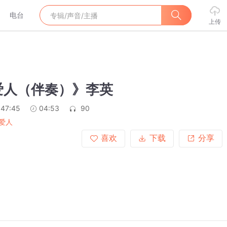
电台
上传
爱人（伴奏）》李英
:47:45
04:53
90
爱人
喜欢
下载
分享