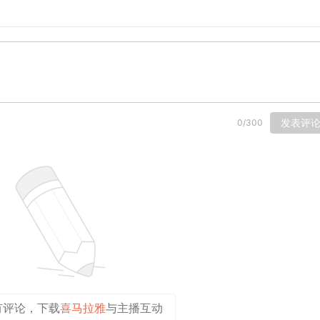
发表评
0
/
300
有评论，下载
喜马拉雅
与主播互动