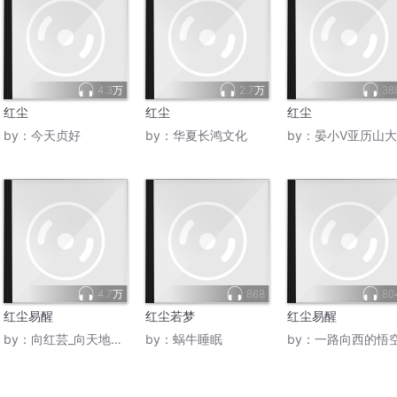
4.3万
2.7万
38
红尘
红尘
红尘
by：
今天贞好
by：
华夏长鸿文化
by：
晏小V亚历山大
4.7万
868
80
红尘易醒
红尘若梦
红尘易醒
by：
向红芸_向天地学习
by：
蜗牛睡眠
by：
一路向西的悟