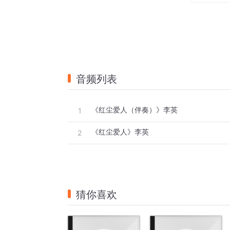
你能否告诉我何时降临
滚滚红尘谁会是我找的人
谁会懂我等待的心急如焚
我苦苦追寻却没你的音讯
而我早已为你打开了心门
音频列表
滚滚红尘谁会是我爱的人
谁会看到我眼角藏着泪痕
《红尘爱人（伴奏）》李英
1
我痴痴情深期待你来相认
而我能否等到你的那个吻
《红尘爱人》李英
2
滚滚红尘谁会是我爱的人
谁会看到我眼角藏着泪痕
我痴痴情深期待你来相认
猜你喜欢
而我能否等到你的那个吻
而我能否等到你的那个吻