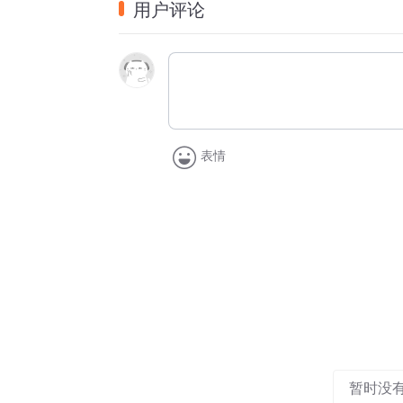
用户评论
芸芸众生你离我是远是近
你能否告诉我何时降临
滚滚红尘谁会是我找的人
谁会懂我等待的心急如焚
我苦苦追寻却没你的音讯
而我早已为你打开了心门
表情
滚滚红尘谁会是我爱的人
谁会看到我眼角藏着泪痕
我痴痴情深期待你来相认
而我能否等到你的那个吻
又是一个黄昏夜色沉沉
寂寞鬼鬼祟祟又来入侵
暂时没
芸芸众生你离我是远是近