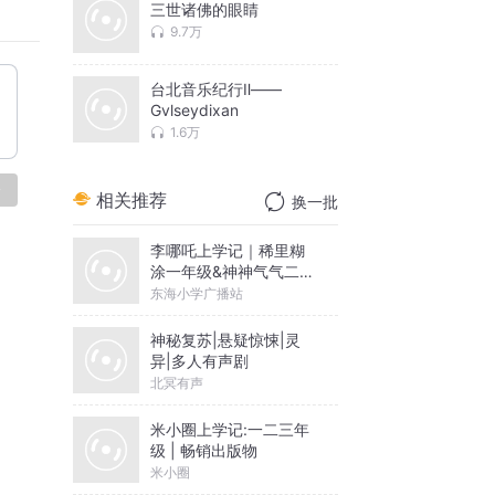
三世诸佛的眼睛
9.7万
台北音乐纪行Ⅱ——
Gvlseydixan
1.6万
论
相关推荐
换一批
李哪吒上学记｜稀里糊
涂一年级&神神气气二年
级
东海小学广播站
神秘复苏|悬疑惊悚|灵
异|多人有声剧
北冥有声
米小圈上学记:一二三年
级 | 畅销出版物
米小圈