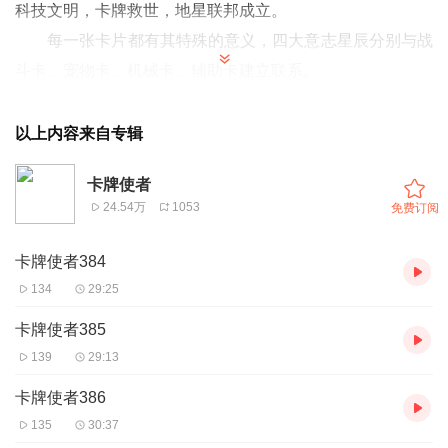
科技文明，卡牌救世，地星联邦成立。
每一张卡片都有其特殊的意义，四大意志星辰分别与战
斗卡、宠物卡、机械卡、辅助卡建立联系。
不同卡牌种类，功能不一。
绿巨人系列套卡，可以增强人体肉身力量，代号“莽”。
以上内容来自专辑
气弹系列套卡中，最强的卡牌甚至能发出元气弹。
卡牌使者
冰河巨龙系列宠物卡，可以进行宠物养成，最后进化成
24.54万
1053
免费订阅
龙鲲。
疾风卡+低级魔心卡=组合技“疾风剑魔之心”
卡牌使者384
疾风剑魔之心+鬼侍卡=组合技“鬼侍·疾风怒嚎”
134
29:25
...
卡牌使者385
黏油卡＋火球卡＝组合技“附着烈焰”
139
29:13
附着烈焰+狂风卡+滚石卡=组合技“飞火流星”
卡牌使者386
...
135
30:37
鬼灵卡＋骷髅卡＝组合技“黑武士”