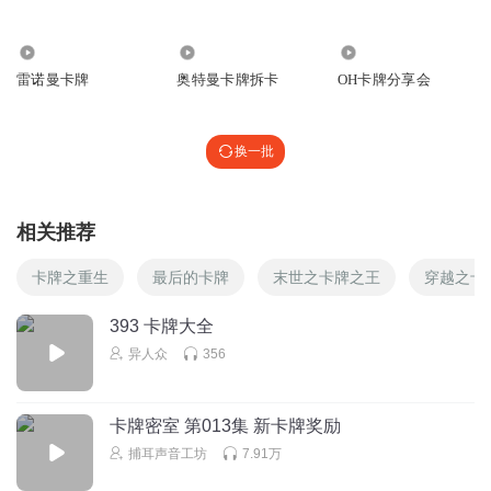
2.87万
8.79万
6848
雷诺曼卡牌
奥特曼卡牌拆卡
OH卡牌分享会
换一批
相关推荐
卡牌之重生
最后的卡牌
末世之卡牌之王
穿越之卡
393 卡牌大全
异人众
356
卡牌密室 第013集 新卡牌奖励
捕耳声音工坊
7.91万