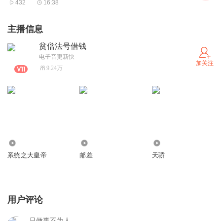
432
16:38
主播信息
贫僧法号借钱
电子音更新快
加关注
9.24万
103.56万
6.08万
158.28万
系统之大皇帝
邮差
天骄
用户评论
只做事不为人