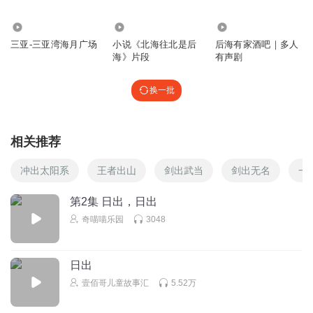
253
1.50万
18.05万
三亚-三亚湾海月广场
小说《北海往北是后
后海有家酒吧｜多人
海》片段
有声剧
换一批
相关推荐
冲出太阳系
王者出山
剑出武当
剑出无名
一
第2集 日出，日出
奇喵喵乐园
3048
日出
壹佰哥儿童故事汇
5.52万