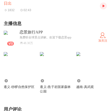
日出
1832
02:43
主播信息
恋景旅行APP
免费听全球景点讲解。欢迎下载恋景app
加关注
48.30万
422
195
366
遵义-桫椤自然保护区
遵义-燕子岩国家森林
越南-真武观
公园
用户评论