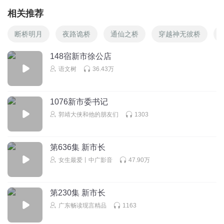
相关推荐
断桥明月
夜路诡桥
通仙之桥
穿越神无彼桥
148宿新市徐公店
语文树
36.43万
1076新市委书记
郭靖大侠和他的朋友们
1303
第636集 新市长
女生最爱丨中广影音
47.90万
第230集 新市长
广东畅读现言精品
1163