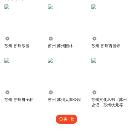
843
30.30万
1.69万
苏州-苏州乐园
苏州-苏州园林
苏州-苏州西园寺
11.09万
2682
507
苏州-苏州狮子林
苏州-苏州太湖公园
苏州文化丛书（苏州
史记、苏州状元等）
换一批