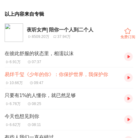
以上内容来自专辑
夜听女声| 陪你一个人到二个人
8509.20万
37.94万
免费订阅
在彼此舒服的状态里，相濡以沫
6.91万
07:37
易烊千玺《少年的你》：你保护世界，我保护你
10.66万
09:47
只要有1%的人懂你，就已然足够
6.76万
08:25
今天也想见到你
6.62万
08:11
有些人我们一直在错过