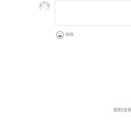
表情
暂时没