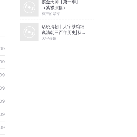
摸金天师【第一季】
（紫襟演播）
有声的紫襟
话说清朝丨大宇茶馆细
说清朝三百年历史|从努
尔哈赤到末代皇帝溥仪|
大宇茶馆
康熙雍正乾隆
09
09
09
09
09
09
09