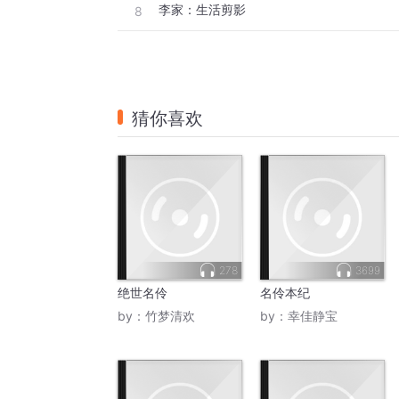
李家：生活剪影
8
猜你喜欢
278
3699
绝世名伶
名伶本纪
by：
竹梦清欢
by：
幸佳静宝