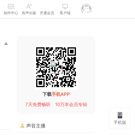
创作中心
有声出版
开通会员
客户端
下载
手机APP
7天免费畅听
10万本会员专辑
手机版
声音主播