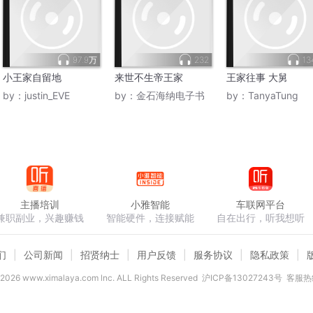
97.9万
232
13
小王家自留地
来世不生帝王家
王家往事 大舅
by：
justin_EVE
by：
金石海纳电子书
by：
TanyaTung
主播培训
小雅智能
车联网平台
兼职副业，兴趣赚钱
智能硬件，连接赋能
自在出行，听我想听
们
公司新闻
招贤纳士
用户反馈
服务协议
隐私政策
2026
www.ximalaya.com lnc. ALL Rights Reserved
沪ICP备13027243号
客服热线