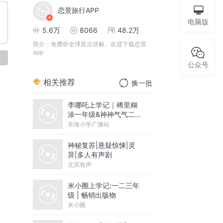
恋景旅行APP
电脑版
5.6万
8066
48.2万
简介：
免费听全球景点讲解。欢迎下载恋景
app
论
公众号
相关推荐
换一批
李哪吒上学记｜稀里糊
涂一年级&神神气气二年
级
东海小学广播站
神秘复苏|悬疑惊悚|灵
异|多人有声剧
北冥有声
米小圈上学记:一二三年
级 | 畅销出版物
米小圈