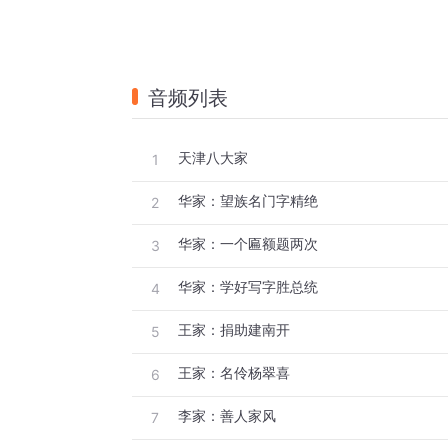
音频列表
天津八大家
1
华家：望族名门字精绝
2
华家：一个匾额题两次
3
华家：学好写字胜总统
4
王家：捐助建南开
5
王家：名伶杨翠喜
6
李家：善人家风
7