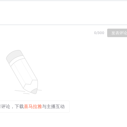
发表评
0
/
300
有评论，下载
喜马拉雅
与主播互动