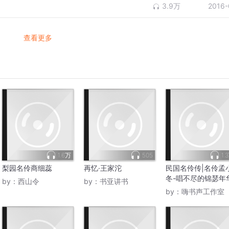
3.9万
2016-
查看更多
1.6万
505
1.
梨园名伶商细蕊
再忆·王家沱
民国名伶传|名伶孟
冬-唱不尽的锦瑟年
by：
西山令
by：
书亚讲书
by：
嗨书声工作室