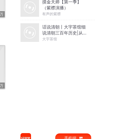
摸金天师【第一季】
（紫襟演播）
有声的紫襟
3万
话说清朝丨大宇茶馆细
说清朝三百年历史|从努
尔哈赤到末代皇帝溥仪|
大宇茶馆
康熙雍正乾隆
9万
手机端