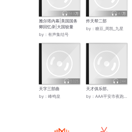
14.9万
4.1万
雅尔塔内幕|美国国务
炸天帮二部
卿回忆录|大国较量
by：
糖豆_周凯_九星
by：
有声集结号
5325
244
天字三部曲
天才俱乐部。
by：
峰鸣皇
by：
AAA平安市夜跑王