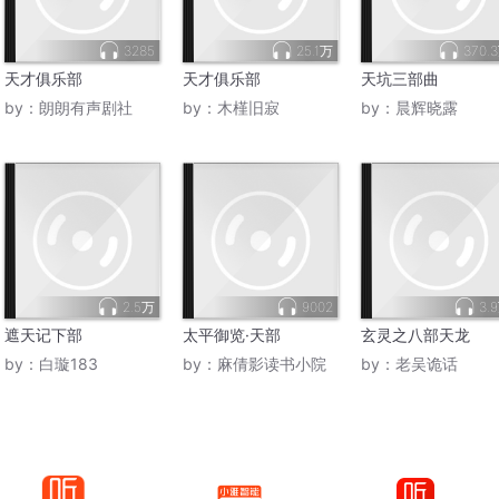
3285
25.1万
370.
天才俱乐部
天才俱乐部
天坑三部曲
by：
朗朗有声剧社
by：
木槿旧寂
by：
晨辉晓露
2.5万
9002
3.
遮天记下部
太平御览·天部
玄灵之八部天龙
by：
白璇183
by：
麻倩影读书小院
by：
老吴诡话