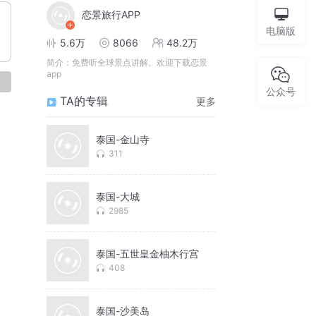
恋景旅行APP
电脑版
5.6万
8066
48.2万
简介：
免费听全球景点讲解。欢迎下载恋景
app
论
公众号
TA的专辑
更多
泰国-金山寺
311
泰国-大城
2985
泰国-五世皇金柚木行宫
408
泰国-沙美岛