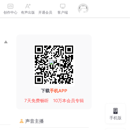
创作中心
有声出版
开通会员
客户端
下载
手机APP
7天免费畅听
10万本会员专辑
手机版
声音主播