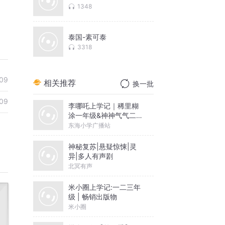
1348
泰国-素可泰
3318
09
相关推荐
换一批
09
李哪吒上学记｜稀里糊
涂一年级&神神气气二年
级
东海小学广播站
神秘复苏|悬疑惊悚|灵
异|多人有声剧
北冥有声
米小圈上学记:一二三年
级 | 畅销出版物
米小圈