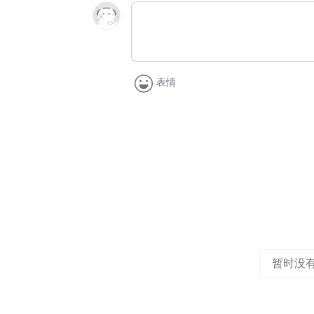
表情
暂时没