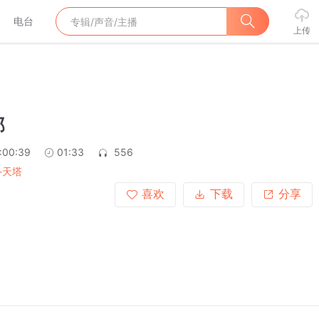
电台
上传
部
:00:39
01:33
556
-天塔
喜欢
下载
分享