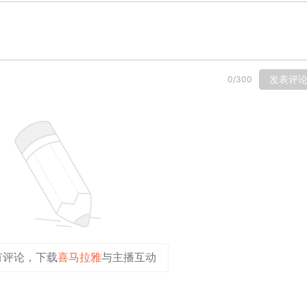
发表评
0
/
300
有评论，下载
喜马拉雅
与主播互动