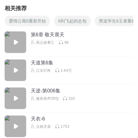
相关推荐
爱情公寓6重新开始
6到飞起的怂包
黑道学生6王者重临
第6章 敬天畏天
风云故事汇
98
天道第6集
江水叮咚
1.64万
天逆-第006集
微风有声ZRQ
320
天衣-6
云锦天裳
1753