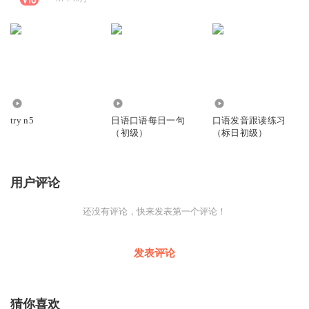
8401
159.31万
414
try n5
日语口语每日一句
口语发音跟读练习
（初级）
（标日初级）
用户评论
还没有评论，快来发表第一个评论！
发表评论
猜你喜欢