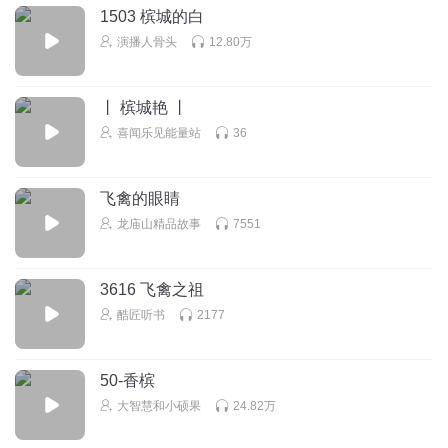
1503 槟城的白
演播人骨头
12.80万
丨 槟城艳 丨
喜闻乐见能量站
36
飞禽的眼睛
龙庙山精品故事
7551
3616 飞禽之祖
酷匠听书
2177
50-香槟
大智慧和小硕果
24.82万