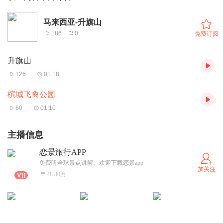
马来西亚-升旗山
186
0
免费订阅
升旗山
126
01:18
槟城飞禽公园
60
01:10
主播信息
恋景旅行APP
免费听全球景点讲解。欢迎下载恋景app
加关注
48.30万