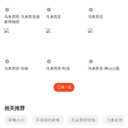
643
4.81万
868
马来西亚-马来西亚国
马来西亚
马來西亚
家博物馆
4558
158
384
马来西亚-怡保
马来西亚-蛇庙
马来西亚-神山公园
换一批
相关推荐
翠禽小小
不请假的家禽
九朵香槟玫瑰
飞禽走兽系