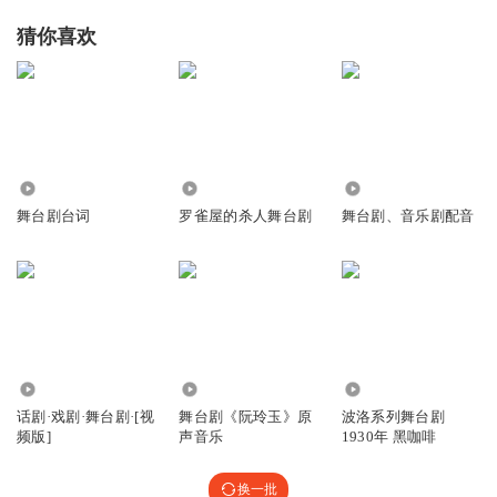
猜你喜欢
1202
4.85万
786
舞台剧台词
罗雀屋的杀人舞台剧
舞台剧、音乐剧配音
11.96万
4.71万
5510
话剧·戏剧·舞台剧·[视
舞台剧《阮玲玉》原
波洛系列舞台剧
频版]
声音乐
1930年 黑咖啡
换一批