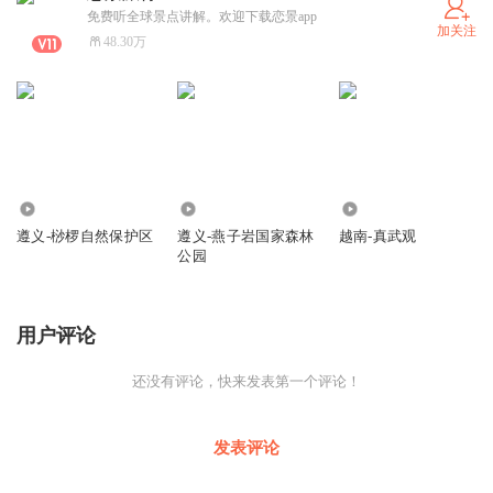
免费听全球景点讲解。欢迎下载恋景app
加关注
48.30万
422
195
366
遵义-桫椤自然保护区
遵义-燕子岩国家森林
越南-真武观
公园
用户评论
还没有评论，快来发表第一个评论！
发表评论