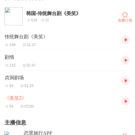
韩国-传统舞台剧《美笑》
516
11
免费订阅
传统舞台剧《美笑》
198
01:27
剧情
132
02:47
贞洞剧场
93
01:25
《美笑2》
93
02:00
主播信息
恋景旅行APP