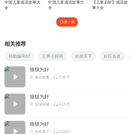
中国儿童成语故事大
中国儿童成语故事大
【儿童必听】成语故
全
全
事大全
换一批
相关推荐
特勤编号87
三界小奸商
奸雄天下
奸臣当道
狼狈为奸
嘉欢故事
2.30万
狼狈为奸
宝泽阿城
6.15万
狼狈为奸
肉包来了
4.18万