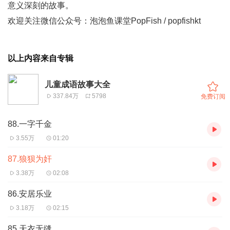
意义深刻的故事。
欢迎关注微信公众号：泡泡鱼课堂PopFish / popfishkt
以上内容来自专辑
儿童成语故事大全
337.84万
5798
免费订阅
88.一字千金
3.55万
01:20
87.狼狈为奸
3.38万
02:08
86.安居乐业
3.18万
02:15
85.天衣无缝