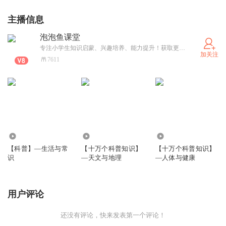
主播信息
泡泡鱼课堂
专注小学生知识启蒙、兴趣培养、能力提升！获取更多精彩好课，请关注公众号：泡泡鱼课堂～
加关注
7611
1599
2267
676
【科普】—生活与常
【十万个科普知识】
【十万个科普知识】
识
—天文与地理
—人体与健康
用户评论
还没有评论，快来发表第一个评论！