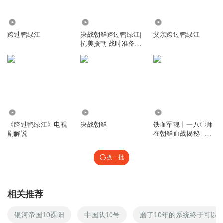
现代军吧
回复 @
听友45931630
:
咱们的祖国是由弱变强的，有些事
8.23万
19.88万
10.25万
情的结果是在特定的历史背景下产生的。国与国之间的关系处理，
跨过鸭绿江
决战朝鲜跨过鸭绿江|
父亲跨过鸭绿江
和人之间关系处理一样。
抗美援朝|战时准备|
毛岸英牺牲
听友202144815
这是我在喜马拉雅听到最好听的
回复
2020-11-25
17
26.72万
1007.84万
233.23万
现代军吧
回复 @
听友202144815
:
感谢您的鼓励！
《跨过鸭绿江》电视
决战朝鲜
铁血军魂丨一八〇师
剧解说
在朝鲜血战揭秘 | 跨
过鸭绿江
慕容赤云
换一批
那个一穷二白的时代，有的只有满腔热血
回复
2020-04-03
14
相关推荐
现代军吧
回复 @
慕容赤云
:
感谢您的分享！
银河帝国10裸阳
中国队10号
磨了10年的系统终于可以