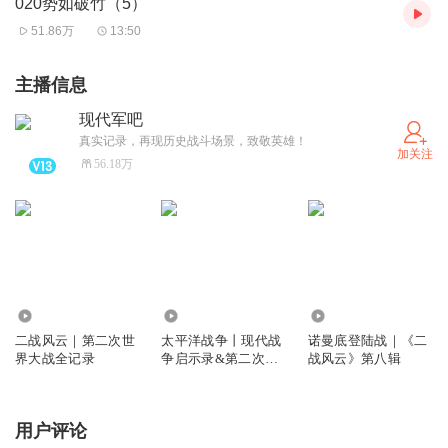
020势如破竹（5）
51.86万
13:50
主播信息
现代军吧
真实记录，再现历史战斗场景，致敬英雄！
加关注
56.18万
52.53万
1.05亿
9503
二战风云｜第二次世
太平洋战争丨现代战
诺曼底登陆战｜《二
界大战全记录
争启示录&第二次世
战风云》第八辑
界大战实录
用户评论