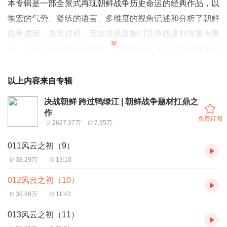
本专辑是一部全景式再现朝鲜战争历史命运的经典作品，以
恢宏的气势、凝练的语言、多维度的视角记述和分析了朝鲜
战争成因、决策过程、五次战役及板门店停战谈判等重大事
件，包括战前国际国内形势、重要战役战况、双方将帅决策
过程及这场战争中涌现的堪称“军神”级人物，塑造了一大批
性格鲜明的人物形象。
以上内容来自专辑
决战朝鲜 跨过鸭绿江 | 朝鲜战争题材扛鼎之
作
免费订阅
2627.37万
7.95万
011风云之初（9）
38.29万
13:10
012风云之初（10）
36.86万
11:43
013风云之初（11）