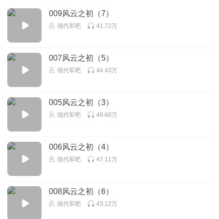
东亚_7y
009风云之初（7）
小说《亮剑》里的邢副团长跟张大彪的军团就是在金门战役
现代军吧
41.72万
全军覆没，心痛啊
回复
2020-07-21
9
007风云之初（5）
现代军吧
回复 @
东亚_7y
:
感谢您的分享，期待持续关注！
现代军吧
44.43万
Maggiekk
005风云之初（3）
非常好的音频书，视野全面，分析透彻。主播声音也好，配
现代军吧
49.66万
乐合适。
回复
2020-03-06
9
006风云之初（4）
现代军吧
回复 @
Maggiekk
:
感谢您的分享及鼓励，期待您持续关
现代军吧
47.11万
注！
008风云之初（6）
靠山屯_ai
现代军吧
43.12万
主播的声音很好，很有情节代入感！！！