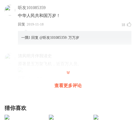
听友101085359
中华人民共和国万岁！
回复
2019-11-18
18
一隅1
回复 @
听友101085359
:
万万岁
清风明月伴我读史
原著是五万架飞机，近百万人员。
回复
2024-10-01
1
查看更多评论
现代军吧
回复 @
清风明月伴我读史
:
感谢您的指正，随后我们核实
修正！
猜你喜欢
听友45931630
雅尔塔协定里怎么说海参崴的？回来怎么丢了？能说说吗？
回复
2022-01-11
1