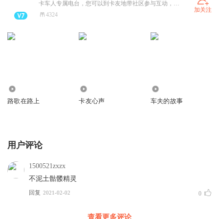
卡车人专属电台，您可以到卡友地带社区参与互动，打开:卡友地带app点击“发现”，即可收听节目~丰富你的生活
加关注
4324
93.26万
4.74万
6.11万
路歌在路上
卡友心声
车夫的故事
用户评论
1500521zxzx
不泥土骷髅精灵
回复
2021-02-02
0
查看更多评论