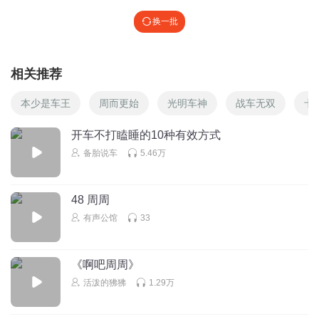
换一批
相关推荐
本少是车王
周而更始
光明车神
战车无双
卡
开车不打瞌睡的10种有效方式
备胎说车
5.46万
48 周周
有声公馆
33
《啊吧周周》
活泼的狒狒
1.29万