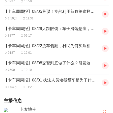
3937
10:50
【卡车周周报】09/05荒谬！竟然利用新政策这样骗钱
1.10万
11:31
【卡车周周报】08/29大跌眼镜：车子滑落悬崖，司机却不着急？
8877
09:17
【卡车周周报】08/22货车侧翻，村民为何买瓜相助？
9187
12:01
【卡车周周报】08/08交警到底做了什么？引发这名女子昏厥
7500
10:10
【卡车周周报】08/01 执法人员堵截货车是为了什么？
1.04万
11:29
主播信息
卡友地带